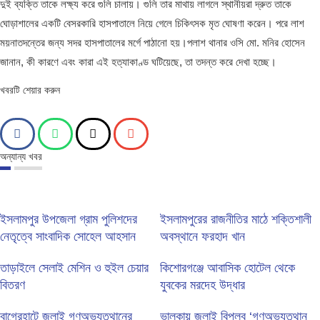
দুই ব্যক্তি তাকে লক্ষ্য করে গুলি চালায়। গুলি তার মাথায় লাগলে স্থানীয়রা দ্রুত তাকে
ঘোড়াশালের একটি বেসরকারি হাসপাতালে নিয়ে গেলে চিকিৎসক মৃত ঘোষণা করেন। পরে লাশ
ময়নাতদন্তের জন্য সদর হাসপাতালের মর্গে পাঠানো হয়।পলাশ থানার ওসি মো. মনির হোসেন
জানান, কী কারণে এবং কারা এই হত্যাকাণ্ড ঘটিয়েছে, তা তদন্ত করে দেখা হচ্ছে।
খবরটি শেয়ার করুন
অন্যান্য খবর
ইসলামপুর উপজেলা গ্রাম পুলিশদের
ইসলামপুরের রাজনীতির মাঠে শক্তিশালী
নেতৃত্বে সাংবাদিক সোহেল আহসান
অবস্থানে ফরহাদ খান
তাড়াইলে সেলাই মেশিন ও হুইল চেয়ার
কিশোরগঞ্জে আবাসিক হোটেল থেকে
বিতরণ
যুবকের মরদেহ উদ্ধার
বাগেরহাটে জুলাই গণঅভ্যুত্থানের
ভালুকায় জুলাই বিপ্লব ‘গণঅভ্যুত্থান