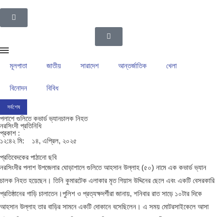
মূলপাতা
জাতীয়
সারাদেশ
আন্তর্জাতিক
খেলা
বিনোদন
বিবিধ
সর্বশেষ
ইসলামপুর উপজেলা গ্রাম পুলিশদের নেতৃত্বে সাংবাদিক সোহেল আহসান
ইসলামপুরের রাজনীতির ম
পলাশে গুলিতে কভার্ড ভ্যানচালক নিহত
নরসিংদী প্রতিনিধি
প্রকাশ :
১২:৪২ মি:
১৪, এপ্রিল, ২০২৫
প্রতিবেদকের পাঠানো ছবি
নরসিংদীর পলাশ উপজেলার ঘোড়াশালে গুলিতে আহসান উল্লাহ (৫০) নামে এক কভার্ড ভ্যান
চালক নিহত হয়েছেন। তিনি কুমারটেক এলাকার মৃত গিয়াস উদ্দিনের ছেলে এবং একটি বেসরকারি
প্রতিষ্ঠানের গাড়ি চালাতেন।পুলিশ ও প্রত্যক্ষদর্শীরা জানায়, শনিবার রাত সাড়ে ১০টার দিকে
আহসান উল্লাহ তার বাড়ির সামনে একটি দোকানে বসেছিলেন। এ সময় মোটরসাইকেলে আসা