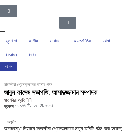
মূলপাতা
জাতীয়
সারাদেশ
আন্তর্জাতিক
খেলা
বিনোদন
বিবিধ
সর্বশেষ
ইসলামপুর উপজেলা গ্রাম পুলিশদের নেতৃত্বে সাংবাদিক সোহেল আহসান
ইসলামপুরের রাজনীতির ম
সাতক্ষীরা প্রেসক্লাবের কমিটি গঠন
আবুল কাসেম সভাপতি, আসাদুজ্জামান সম্পাদক
সাতক্ষীরা প্রতিনিধি
২৩:২৯ মি:
১৬, মে, ২০২৫
প্রকাশ :
সংগৃহীত
অচলাবস্থা নিরসনে সাতক্ষীরা প্রেসক্লাবের নতুন কমিটি গঠন করা হয়েছে।