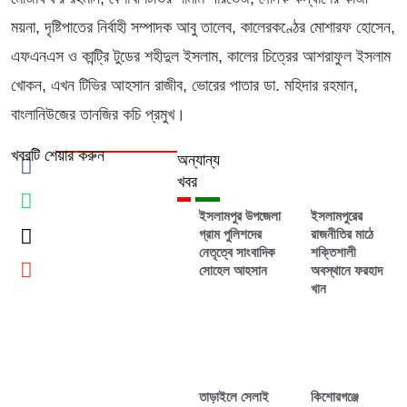
ময়না, দৃষ্টিপাতের নির্বাহী সম্পাদক আবু তালেব, কালেরকণ্ঠের মোশারফ হোসেন,
এফএনএস ও কান্ট্রি টুডের শহীদুল ইসলাম, কালের চিত্রের আশরাফুল ইসলাম
খোকন, এখন টিভির আহসান রাজীব, ভোরের পাতার ডা. মহিদার রহমান,
বাংলানিউজের তানজির কচি প্রমুখ।
খবরটি শেয়ার করুন
অন্যান্য
খবর
ইসলামপুর উপজেলা
ইসলামপুরের
গ্রাম পুলিশদের
রাজনীতির মাঠে
নেতৃত্বে সাংবাদিক
শক্তিশালী
সোহেল আহসান
অবস্থানে ফরহাদ
খান
তাড়াইলে সেলাই
কিশোরগঞ্জে