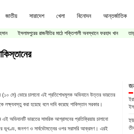
জাতীয়
সারাদেশ
খেলা
বিনোদন
আন্তর্জাতিক
হসান
ইসলামপুরের রাজনীতির মাঠে শক্তিশালী অবস্থানে ফরহাদ খান
তা
পাকিস্তানের
জন
বার (১০ মে) ভোরে চালানো এই প্রতিশোধমূলক অভিযানে উত্তর ভারতের
ইর
দ্রকে লক্ষ্যবস্তু করা হয়েছে বলে দাবি করেছে পাকিস্তান সরকার।
ইস
মে এই অভিযানটি ভারতের সামরিক আগ্রাসনের প্রতিক্রিয়ায় চালানো
ইউ
তী
র ভূখণ্ড, জনগণ ও সার্বভৌমত্বের ওপর সরাসরি আক্রমণ। এরই