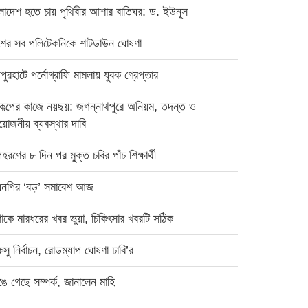
ংলাদেশ হতে চায় পৃথিবীর আশার বাতিঘর: ড. ইউনূস
শের সব পলিটেকনিকে শাটডাউন ঘোষণা
ুরহাটে পর্নোগ্রাফি মামলায় যুবক গ্রেপ্তার
রকল্পের কাজে নয়ছয়: জগন্নাথপুরে অনিয়ম, তদন্ত ও
য়োজনীয় ব্যবস্থার দাবি
রণের ৮ দিন পর মুক্ত চবির পাঁচ শিক্ষার্থী
এনপির ‘বড়’ সমাবেশ আজ
াকে মারধরের খবর ভুয়া, চিকিৎসার খবরটি সঠিক
সু নির্বাচন, রোডম্যাপ ঘোষণা ঢাবি’র
ে গেছে সম্পর্ক, জানালেন মাহি