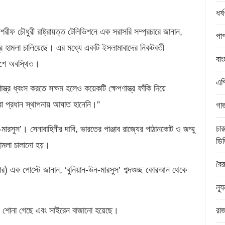
ধর্
শরীফ চৌধুরী রাষ্ট্রায়ত্ত টেলিভিশনে এক সরাসরি সম্প্রচারে জানান,
পা
ত্র হামলা চালিয়েছে। এর মধ্যে একটি ইসলামাবাদের নিকটবর্তী
বাং
্রদেশে অবস্থিত।
এপ্
্ত্র ধ্বংস করতে সক্ষম হলেও কয়েকটি ক্ষেপণাস্ত্র ফাঁকি দিয়ে
া প্রধান স্থাপনায় আঘাত হানেনি।”
গা
চার
ারসুস’। সেনাবাহিনীর দাবি, ভারতের পাঞ্জাব রাজ্যের পাঠানকোট ও জম্মু
ডি
 হামলা চালানো হয়।
বৈ
ুইটার) এক পোস্টে জানান, ‘বুনিয়ান-উন-মারসুস’ শব্দগুচ্ছ কোরআন থেকে
ন্য
শব্দ শোনা গেছে এবং সাইরেন বাজানো হয়েছে।
রা