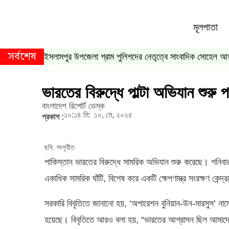
মূলপাতা
সর্বশেষ
ইসলামপুর উপজেলা গ্রাম পুলিশদের নেতৃত্বে সাংবাদিক সোহেল আ
ভারতের বিরুদ্ধে পাল্টা অভিযান শুরু 
বাংলাদেশ রিপোর্ট ডেস্ক
১০:১৪ মি:
১০, মে, ২০২৫
প্রকাশ :
ছবি: সংগৃহীত
পাকিস্তান ভারতের বিরুদ্ধে সামরিক অভিযান শুরু করেছে। শনি
একাধিক সামরিক ঘাঁটি, বিশেষ করে একটি ক্ষেপণাস্ত্র সংরক্ষণ কেন্
সরকারি বিবৃতিতে জানানো হয়, ‘অপারেশন বুনিয়ান-উন-মারসুস’ না
হয়েছে। বিবৃতিতে আরও বলা হয়, “ভারতের আগ্রাসন ছিল আমাদে