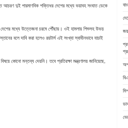
বা
উন্মত্ত আচরণ দুই পারমাণবিক শক্তিধর দেশের মধ্যে ভয়াবহ সংঘাত ডেকে
দে
দুই দেশের মধ্যে উত্তেজনা চরমে পৌঁছায়। ওই হামলায় শিশুসহ উভয়
জয়প
তানের বলে দাবি করা হলেও রয়টার্স এই সংখ্যা স্বাধীনভাবে যাচাই
প্
প্র
ই বিষয়ে কোনো মন্তব্য দেয়নি। তবে প্রতিরক্ষা মন্ত্রণালয় জানিয়েছে,
অপহ
বি
মিশ
ডাক
ভেঙ