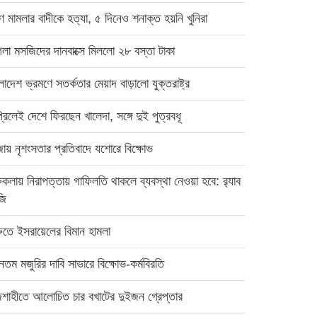
ষণ মামলার বাদীকে হত্যা, ৫ দিনেও শনাক্ত হয়নি খুনিরা
গলা মসজিদের দানবাক্সে মিললো ২৮ বস্তা টাকা
লাদেশ ভ্রমণে সতর্কতার মেয়াদ বাড়ালো যুক্তরাষ্ট্র
রিলেই দেশে ফিরছেন খালেদা, সঙ্গে দুই পুত্রবধূ
জায় নৃশংসতার প্রতিবাদে যশোরে বিক্ষোভ
ুকলায় নিরাপত্তায় গাফিলতি থাকলে ব্যবস্থা নেওয়া হবে: র‍্যাব
জি
রুতে ইসরায়েলের বিমান হামলা
ূনতম মজুরির দাবি সাভারে বিক্ষোভ-কর্মবিরতি
জশাহীতে আলোচিত চার বখাটের দুইজন গ্রেপ্তার