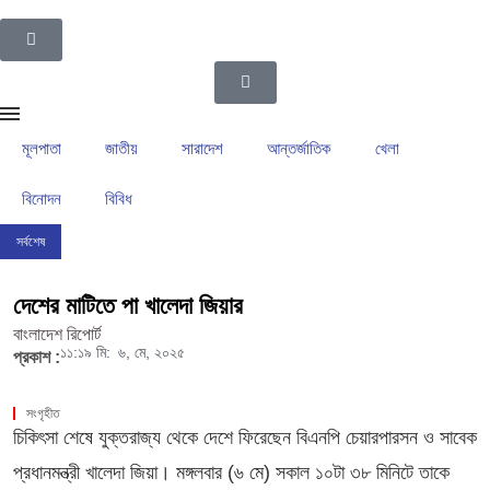
মূলপাতা
জাতীয়
সারাদেশ
আন্তর্জাতিক
খেলা
বিনোদন
বিবিধ
সর্বশেষ
ইসলামপুর উপজেলা গ্রাম পুলিশদের নেতৃত্বে সাংবাদিক সোহেল আহসান
ইসলামপুরের রাজনীতির ম
দেশের মাটিতে পা খালেদা জিয়ার
বাংলাদেশ রিপোর্ট
১১:১৯ মি:
৬, মে, ২০২৫
প্রকাশ :
সংগৃহীত
চিকিৎসা শেষে যুক্তরাজ্য থেকে দেশে ফিরেছেন বিএনপি চেয়ারপারসন ও সাবেক
প্রধানমন্ত্রী খালেদা জিয়া। মঙ্গলবার (৬ মে) সকাল ১০টা ৩৮ মিনিটে তাকে