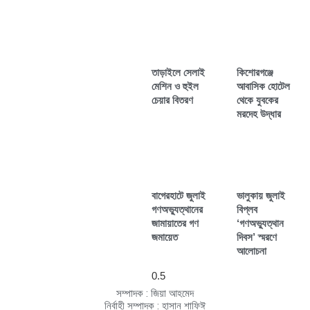
তাড়াইলে সেলাই
কিশোরগঞ্জে
মেশিন ও হুইল
আবাসিক হোটেল
চেয়ার বিতরণ
থেকে যুবকের
মরদেহ উদ্ধার
বাগেরহাটে জুলাই
ভালুকায় জুলাই
গণঅভ্যুত্থানের
বিপ্লব
জামায়াতের গণ
‘গণঅভ্যুত্থান
জমায়েত
দিবস’ স্মরণে
আলোচনা
সম্পাদক : জিয়া আহমেদ
নির্বাহী সম্পাদক : হাসান শাফিঈ