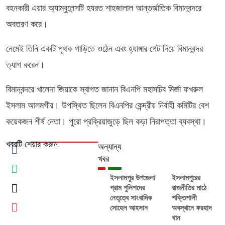
বহনকারী এয়ার অ্যাম্বুলেন্সটি হযরত শাহজালাল আন্তর্জাতিক বিমানবন্দরে
অবতরণ করে।
নেমেই তিনি একটি পৃথক গাড়িতে ওঠেন এবং হ্যাঙ্গার গেট দিয়ে বিমানবন্দর
ত্যাগ করেন।
বিমানবন্দরে খালেদা জিয়াকে স্বাগত জানান বিএনপি মহাসচিব মির্জা ফখরুল
ইসলাম আলমগীর। উপস্থিত ছিলেন বিএনপির কেন্দ্রীয় নির্বাহী কমিটির বেশ
কয়েকজন শীর্ষ নেতা। পুরো প্রক্রিয়াজুড়ে ছিল কড়া নিরাপত্তা ব্যবস্থা।
খবরটি শেয়ার করুন
অন্যান্য
খবর
ইসলামপুর উপজেলা
ইসলামপুরের
গ্রাম পুলিশদের
রাজনীতির মাঠে
নেতৃত্বে সাংবাদিক
শক্তিশালী
সোহেল আহসান
অবস্থানে ফরহাদ
খান