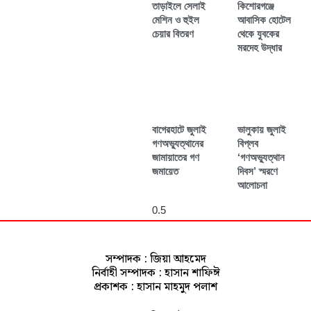
তাড়াইলে সেলাই
কিশোরগঞ্জে
মেশিন ও হুইল
আবাসিক হোটেল
চেয়ার বিতরণ
থেকে যুবকের
মরদেহ উদ্ধার
বাগেরহাটে জুলাই
ভালুকায় জুলাই
গণঅভ্যুত্থানের
বিপ্লব
জামায়াতের গণ
‘গণঅভ্যুত্থান
জমায়েত
দিবস’ স্মরণে
আলোচনা
সম্পাদক : জিয়া আহমেদ
নির্বাহী সম্পাদক : হাসান শাফিঈ
প্রকাশক : হাসান মাহমুদ পলাশ