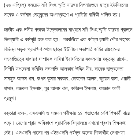
(২৬ এপ্রিল) কমরেড মণি সিংহ স্মৃতি যাদুঘর মিলনায়তনে ছাত্র ইউনিয়নের
সাবেক ও বর্তমান নেতৃবৃন্দের অংশগ্রহণে এ প্রতিষ্ঠা বার্ষিকী পালিত হয়।
জাতীয় এবং দলীয় পতাকা উত্তোলনের মাধ্যমে মণি সিংহ স্মৃতি যাদুঘর প্রাঙ্গনে
দিনব্যাপী এ কর্মসূচী শুরু করা হয়। পরবর্তিতে এক বর্ণাঢ্য র‌্যালী পৌর শহরের
বিভিন্ন সড়ক প্রদক্ষিণ শেষে ছাত্র ইউনিয়ন সভাপতি জহির রায়হানের
সভাপতিত্বে সাধারণ সম্পাদক সাবিনা ইয়াসমিনের সঞ্চালনায় বক্তব্য রাখেন,
সিপিবি উপজেলা কমিটির সভাপতি আলকাছ উদ্দিন মীর, সাবেক ছাত্রনেতা
সামছুল আলম খান, রুপন কুমার সরকার, মোরশেদ আলম, জুয়েল রানা, ওয়ালী
হাসান, নজরুল ইসলাম, নুর আলম খান, কবিরুল ইসলাম, রমজান আলী
প্রমুখ।
বক্তারা বলেন, এসএসসি ও সমমান পরীক্ষায় ১৪ শতাংশের বেশি শিক্ষার্থী ঝরে
পড়ে। দেশের প্রায় অধিকাংশ প্রাথমিক বিদ্যালয়ে এখনো প্রধান শিক্ষকই
নেই। এসএসসি পাসের পর এইচএসসি পর্যন্ত অনেক শিক্ষার্থীই লেখাপড়া