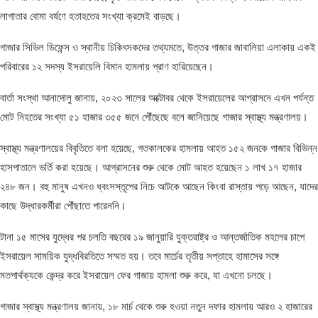
লাগাতার বোমা বর্ষণে হতাহতের সংখ্যা ক্রমেই বাড়ছে।
গাজার সিভিল ডিফেন্স ও স্থানীয় চিকিৎসকদের তথ্যমতে, উত্তর গাজার জাবালিয়া এলাকায় একই
পরিবারের ১২ সদস্য ইসরায়েলি বিমান হামলায় প্রাণ হারিয়েছেন।
বার্তা সংস্থা আনাদোলু জানায়, ২০২৩ সালের অক্টোবর থেকে ইসরায়েলের আগ্রাসনে এখন পর্যন্ত
মোট নিহতের সংখ্যা ৫১ হাজার ৩৫৫ জনে পৌঁছেছে বলে জানিয়েছে গাজার স্বাস্থ্য মন্ত্রণালয়।
স্বাস্থ্য মন্ত্রণালয়ের বিবৃতিতে বলা হয়েছে, গতকালকের হামলায় আহত ১৫২ জনকে গাজার বিভিন্ন
হাসপাতালে ভর্তি করা হয়েছে। আগ্রাসনের শুরু থেকে মোট আহত হয়েছেন ১ লাখ ১৭ হাজার
২৪৮ জন। বহু মানুষ এখনও ধ্বংসস্তূপের নিচে আটকে আছেন কিংবা রাস্তায় পড়ে আছেন, যাদের
কাছে উদ্ধারকর্মীরা পৌঁছাতে পারেননি।
টানা ১৫ মাসের যুদ্ধের পর চলতি বছরের ১৯ জানুয়ারি যুক্তরাষ্ট্র ও আন্তর্জাতিক মহলের চাপে
ইসরায়েল সাময়িক যুদ্ধবিরতিতে সম্মত হয়। তবে মার্চের তৃতীয় সপ্তাহে হামাসের সঙ্গে
মতপার্থক্যকে কেন্দ্র করে ইসরায়েল ফের গাজায় হামলা শুরু করে, যা এখনো চলছে।
গাজার স্বাস্থ্য মন্ত্রণালয় জানায়, ১৮ মার্চ থেকে শুরু হওয়া নতুন দফার হামলায় আরও ২ হাজারের