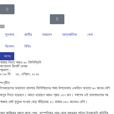
মূলপাতা
জাতীয়
সারাদেশ
আন্তর্জাতিক
খেলা
বিনোদন
বিবিধ
সর্বশেষ
ইসলামপুর উপজেলা গ্রাম পুলিশদের নেতৃত্বে সাংবাদিক সোহেল আহসান
ইসলামপুরের রাজনীতির ম
গাজায় নিহত আরও ৬০ ফিলিস্তিনি
বাংলাদেশ রিপোর্ট ডেস্ক
প্রকাশ :
৮:২৬ মি:
২৫, এপ্রিল, ২০২৫
সংগৃহীত
ইসরায়েলের অব্যাহত হামলায় ফিলিস্তিনের গাজা উপত্যকায় একদিনে অন্তত ৬০ জনের বেশি
মানুষ নিহত হয়েছেন। আহত হয়েছেন আরও প্রায় ১৫২ জন। সর্বশেষ এই হামলাগুলোর পর
গাজায় মোট মৃত্যুর সংখ্যা বেড়ে দাঁড়িয়েছে ৫১ হাজার ৩৫০ জনেরও বেশি।
আল জাজিরার বরাতে জানা গেছে, বৃহস্পতিবার ভোর থেকে শুক্রবার পর্যন্ত ইসরায়েলি বাহিনীর