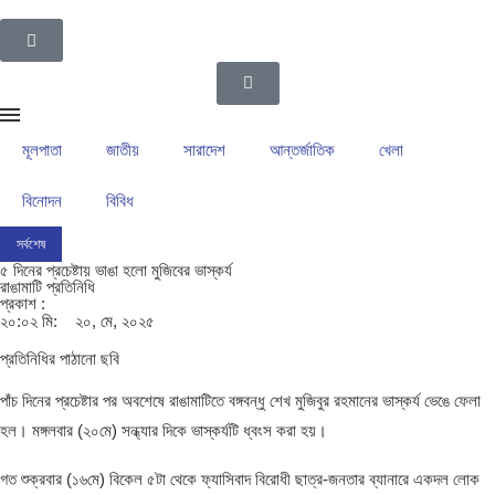
মূলপাতা
জাতীয়
সারাদেশ
আন্তর্জাতিক
খেলা
বিনোদন
বিবিধ
সর্বশেষ
ইসলামপুর উপজেলা গ্রাম পুলিশদের নেতৃত্বে সাংবাদিক সোহেল আহসান
ইসলামপুরের রাজনীতির ম
৫ দিনের প্রচেষ্টায় ভাঙা হলো মুজিবের ভাস্কর্য
রাঙামাটি প্রতিনিধি
প্রকাশ :
২০:০২ মি:
২০, মে, ২০২৫
প্রতিনিধির পাঠানো ছবি
পাঁচ দিনের প্রচেষ্টার পর অবশেষে রাঙামাটিতে বঙ্গবন্ধু শেখ মুজিবুর রহমানের ভাস্কর্য ভেঙে ফেলা
হল। মঙ্গলবার (২০মে) সন্ধ্যার দিকে ভাস্কর্যটি ধ্বংস করা হয়।
গত শুক্রবার (১৬মে) বিকেল ৫টা থেকে ফ্যাসিবাদ বিরোধী ছাত্র-জনতার ব্যানারে একদল লোক