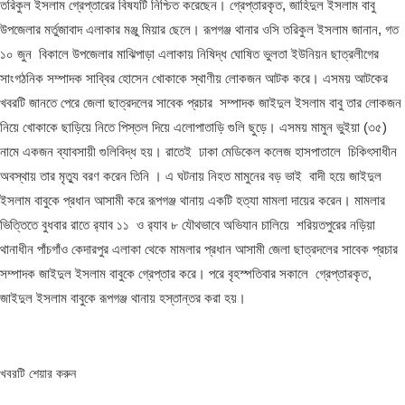
তরিকুল ইসলাম গ্রেপ্তারের বিষযটি নিশ্চিত করেছেন। গ্রেপ্তারকৃত, জাহিদুল ইসলাম বাবু
উপজেলার মর্তুজাবাদ এলাকার মঞ্জু মিয়ার ছেলে। রূপগঞ্জ থানার ওসি তরিকুল ইসলাম জানান, গত
১০ জুন বিকালে উপজেলার মাঝিপাড়া এলাকায় নিষিদ্ধ ঘোষিত ভুলতা ইউনিয়ন ছাত্রলীগের
সাংগঠনিক সম্পাদক সাব্বির হােসেন খোকাকে স্থাণীয় লোকজন আটক করে। এসময় আটকের
খবরটি জানতে পেরে জেলা ছাত্রদলের সাবেক প্রচার সম্পাদক জাইদুল ইসলাম বাবু তার লোকজন
নিয়ে খোকাকে ছাড়িয়ে নিতে পিস্তল দিয়ে এলোপাতাড়ি গুলি ছুড়ে। এসময় মামুন ভুইয়া (৩৫)
নামে একজন ব্যাবসায়ী গুলিবিদ্ধ হয়। রাতেই ঢাকা মেডিকেল কলেজ হাসপাতালে চিকিৎসাধীন
অবস্থায় তার মৃত্যু বরণ করেন তিনি । এ ঘটনায় নিহত মামুনের বড় ভাই বাদী হয়ে জাইদুল
ইসলাম বাবুকে প্রধান আসামী করে রূপগঞ্জ থানায় একটি হত্যা মামলা দায়ের করেন। মামলার
ভিত্তিতে বুধবার রাতে র‍্যাব ১১ ও র‍্যাব ৮ যৌথভাবে অভিযান চালিয়ে শরিয়তপুরের নড়িয়া
থানাধীন পাঁচগাঁও কেদারপুর এলাকা থেকে মামলার প্রধান আসামী জেলা ছাত্রদলের সাবেক প্রচার
সম্পাদক জাইদুল ইসলাম বাবুকে গ্রেপ্তার করে। পরে বৃহস্পতিবার সকালে গ্রেপ্তারকৃত,
জাইদুল ইসলাম বাবুকে রূপগঞ্জ থানায় হস্তান্তর করা হয়।
খবরটি শেয়ার করুন