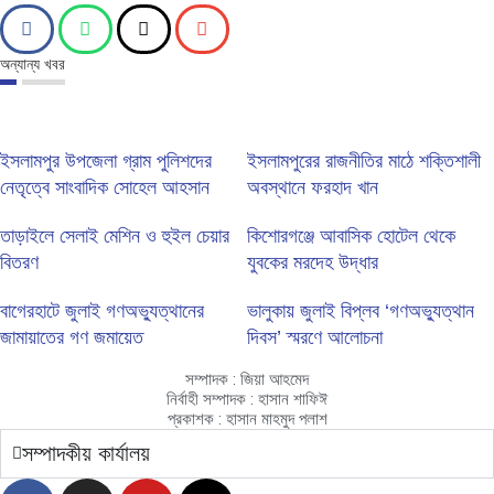
অন্যান্য খবর
ইসলামপুর উপজেলা গ্রাম পুলিশদের
ইসলামপুরের রাজনীতির মাঠে শক্তিশালী
নেতৃত্বে সাংবাদিক সোহেল আহসান
অবস্থানে ফরহাদ খান
তাড়াইলে সেলাই মেশিন ও হুইল চেয়ার
কিশোরগঞ্জে আবাসিক হোটেল থেকে
বিতরণ
যুবকের মরদেহ উদ্ধার
বাগেরহাটে জুলাই গণঅভ্যুত্থানের
ভালুকায় জুলাই বিপ্লব ‘গণঅভ্যুত্থান
জামায়াতের গণ জমায়েত
দিবস’ স্মরণে আলোচনা
সম্পাদক : জিয়া আহমেদ
নির্বাহী সম্পাদক : হাসান শাফিঈ
প্রকাশক : হাসান মাহমুদ পলাশ
সম্পাদকীয় কার্যালয়