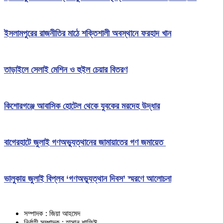
ইসলামপুরের রাজনীতির মাঠে শক্তিশালী অবস্থানে ফরহাদ খান
তাড়াইলে সেলাই মেশিন ও হুইল চেয়ার বিতরণ
কিশোরগঞ্জে আবাসিক হোটেল থেকে যুবকের মরদেহ উদ্ধার
বাগেরহাটে জুলাই গণঅভ্যুত্থানের জামায়াতের গণ জমায়েত
ভালুকায় জুলাই বিপ্লব ‘গণঅভ্যুত্থান দিবস’ স্মরণে আলোচনা
সম্পাদক : জিয়া আহমেদ
নির্বাহী সম্পাদক : হাসান শাফিঈ