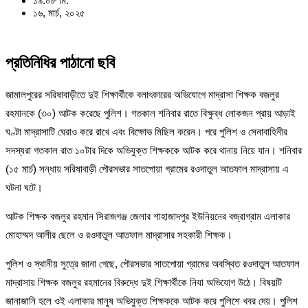
১৯:০৮ মি:
১৬, মার্চ, ২০২৫
প্রতিনিধির পাঠানো ছবি
জামালপুরের সরিষাবাড়ীতে দুই শিক্ষার্থীকে বলাৎকারের অভিযোগে মাদ্রাসা শিক্ষক বজলুর
রহমানকে (৩০) আটক করেছে পুলিশ। গতকাল শনিবার রাতে বিক্ষুব্ধ লোকজন প্রায় আড়াই
ঘণ্টা মাদ্রাসাটি ঘেরাও করে রাখে এবং বিক্ষোভ মিছিল করেন। পরে পুলিশ ও সেনাবাহিনীর
সদস্যরা গতকাল রাত ১০টার দিকে অভিযুক্ত শিক্ষককে আটক করে থানায় নিয়ে যান। শনিবার
(১৫ মার্চ) সন্ধায় সরিষাবাড়ী পৌরসভার সাতপোয়া গ্রামের রওদাতুল আতফাল মাদ্রাসায় এ
ঘটনা ঘটে।
আটক শিক্ষক বজলুর রহমান সিরাজগঞ্জ জেলার শাহাজাদপুর ইউনিয়নের বজ্রাগ্রাম এলাকার
মোহাম্মদ আলীর ছেলে ও রওদাতুল আতফাল মাদ্রাসার সহকারী শিক্ষক।
পুলিশ ও স্থানীয় সুত্রে জানা গেছে, পৌরসভার সাতপোয়া গ্রামের অবস্থিত রওদাতুল আতফাল
মাদ্রাসায় শিক্ষক বজলুর রহমানের বিরুদ্ধে দুই শিক্ষার্থীকে নিযা অভিযোগ উঠে। বিষয়টি
জানাজানি হলে ওই এলাকার মানুষ অভিযুক্ত শিক্ষককে আটক করে পুলিশে খবর দেয়। পুলিশ