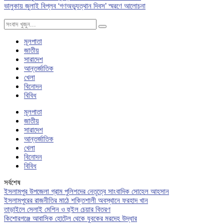
ভালুকায় জুলাই বিপ্লব ‘গণঅভ্যুত্থান দিবস’ স্মরণে আলোচনা
মূলপাতা
জাতীয়
সারাদেশ
আন্তর্জাতিক
খেলা
বিনোদন
বিবিধ
মূলপাতা
জাতীয়
সারাদেশ
আন্তর্জাতিক
খেলা
বিনোদন
বিবিধ
সর্বশেষ
ইসলামপুর উপজেলা গ্রাম পুলিশদের নেতৃত্বে সাংবাদিক সোহেল আহসান
ইসলামপুরের রাজনীতির মাঠে শক্তিশালী অবস্থানে ফরহাদ খান
তাড়াইলে সেলাই মেশিন ও হুইল চেয়ার বিতরণ
কিশোরগঞ্জে আবাসিক হোটেল থেকে যুবকের মরদেহ উদ্ধার