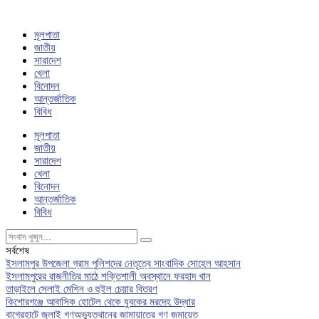
মূলপাতা
জাতীয়
সারাদেশ
খেলা
বিনোদন
আন্তর্জাতিক
বিবিধ
মূলপাতা
জাতীয়
সারাদেশ
খেলা
বিনোদন
আন্তর্জাতিক
বিবিধ
সর্বশেষ
ইসলামপুর উপজেলা গ্রাম পুলিশদের নেতৃত্বে সাংবাদিক সোহেল আহসান
ইসলামপুরের রাজনীতির মাঠে শক্তিশালী অবস্থানে ফরহাদ খান
তাড়াইলে সেলাই মেশিন ও হুইল চেয়ার বিতরণ
কিশোরগঞ্জে আবাসিক হোটেল থেকে যুবকের মরদেহ উদ্ধার
বাগেরহাটে জুলাই গণঅভ্যুত্থানের জামায়াতের গণ জমায়েত