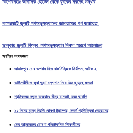
কিশোরগঞ্জে আবাসিক হোটেল থেকে যুবকের মরদেহ উদ্ধার
বাগেরহাটে জুলাই গণঅভ্যুত্থানের জামায়াতের গণ জমায়েত
ভালুকায় জুলাই বিপ্লব ‘গণঅভ্যুত্থান দিবস’ স্মরণে আলোচনা
জনপ্রিয় সংবাদগুলো
জামালপুরে চোর অপবাদ দিয়ে রাজমিস্ত্রিকে নির্যাতন, আটক ২
আইনজীবীকে ভুয়া ভুয়া’ স্লোগান দিয়ে ডিম ছুড়েছে জনতা
শ্রমিকদের সড়ক অবরোধে তীব্র যানজট, চরম দুর্ভোগ
১২ দিনের যুদ্ধে বিরতি ঘোষণা ট্রাম্পের, সতর্ক প্রতিক্রিয়া তেহরানের
ফের আন্দোলনের ঘোষণা পলিটেকনিক শিক্ষার্থীদের