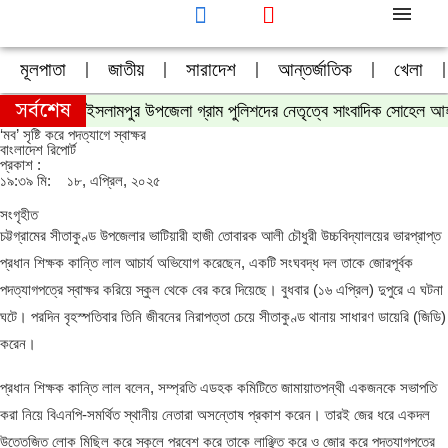
মূলপাতা
জাতীয়
সারাদেশ
আন্তর্জাতিক
খেলা
সর্বশেষ
ইসলামপুর উপজেলা গ্রাম পুলিশদের নেতৃত্বে সাংবাদিক সোহেল আ
‘মব’ সৃষ্টি করে পদত্যাগে স্বাক্ষর
বাংলাদেশ রিপোর্ট
প্রকাশ :
১৯:৩৯ মি:
১৮, এপ্রিল, ২০২৫
সংগৃহীত
চট্টগ্রামের সীতাকুণ্ড উপজেলার ভাটিয়ারী হাজী তোবারক আলী চৌধুরী উচ্চবিদ্যালয়ের ভারপ্রাপ্ত
প্রধান শিক্ষক কান্তি লাল আচার্য অভিযোগ করেছেন, একটি সংঘবদ্ধ দল তাকে জোরপূর্বক
পদত্যাগপত্রে স্বাক্ষর করিয়ে স্কুল থেকে বের করে দিয়েছে। বুধবার (১৬ এপ্রিল) দুপুরে এ ঘটনা
ঘটে। পরদিন বৃহস্পতিবার তিনি জীবনের নিরাপত্তা চেয়ে সীতাকুণ্ড থানায় সাধারণ ডায়েরি (জিডি)
করেন।
প্রধান শিক্ষক কান্তি লাল বলেন, সম্প্রতি এডহক কমিটিতে জামায়াতপন্থী একজনকে সভাপতি
করা নিয়ে বিএনপি-সমর্থিত স্থানীয় নেতারা অসন্তোষ প্রকাশ করেন। তারই জের ধরে একদল
উত্তেজিত লোক মিছিল করে স্কুলে প্রবেশ করে তাকে লাঞ্ছিত করে ও জোর করে পদত্যাগপত্রে