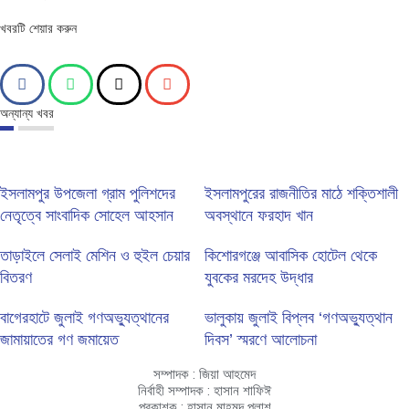
খবরটি শেয়ার করুন
অন্যান্য খবর
ইসলামপুর উপজেলা গ্রাম পুলিশদের
ইসলামপুরের রাজনীতির মাঠে শক্তিশালী
নেতৃত্বে সাংবাদিক সোহেল আহসান
অবস্থানে ফরহাদ খান
তাড়াইলে সেলাই মেশিন ও হুইল চেয়ার
কিশোরগঞ্জে আবাসিক হোটেল থেকে
বিতরণ
যুবকের মরদেহ উদ্ধার
বাগেরহাটে জুলাই গণঅভ্যুত্থানের
ভালুকায় জুলাই বিপ্লব ‘গণঅভ্যুত্থান
জামায়াতের গণ জমায়েত
দিবস’ স্মরণে আলোচনা
সম্পাদক : জিয়া আহমেদ
নির্বাহী সম্পাদক : হাসান শাফিঈ
প্রকাশক : হাসান মাহমুদ পলাশ