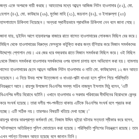
জন্য একে অপরকে দায়ী করছে। আহতদের মধ্যে আব্দুল আজিজ লিটন হাওলাদার (৫২), মো.
হেলাল (৪২), মো. কাউছার (২৬), মুর্তজা মাহি (২১), জয়নাল (৪২), ও ইসারুল্লা (২৩)
হাসপাতালে চিকিৎসা নিয়েছেন। অন্যরা স্থানীয়ভাবে প্রাথমিক চিকিৎসা নেন বলে জানা গেছে।
জানা যায়, দুইদিন আগে হায়দারগঞ্জ বাজারে রাতে বাসেত হাওলাদারের লোকজন মিছিল বের করে।
মিছিল থেকে হাওলাদারের বিরুদ্ধে ফেসবুকে কটুক্তি করার জন্য হুঁশিয়ার করে মিজান সমর্থকদের
উদ্দেশ্যে শ্লোগান দেয়। এর জের ধরে শুক্রবার রাতে মিজান সমর্থকরা মিছিল করে। ওই মিছিল
থেকে মিজান সমর্থকরা হাওলাদার সমর্থকদের ওপর হামলা চালায় বলে অভিযোগ করা হয়। হামলায়
বাসেত হাওলাদারের ছেলে আব্দুল আজিজ লিটন হাওলাদার ও নাতি মো. কাউছারসহ ১২ জন আহত
হয়েছেন। এ নিয়ে উভয় পক্ষে উত্তেজনা ও ধাওয়া-পাল্টা ধাওয়া হলে পুলিশ গিয়ে পরিস্থিতি
নিয়ন্ত্রণে আনে। রায়পুর উপজেলা বিএনপির সদস্য সচিব নাজমুল ইসলাম মিঠু বলেন, ‘এটি
বিএনপির দলীয় বিরোধে ঘটেনি। ওখানে হাওলাদার ও সরদার পরিবারের দীর্ঘদিনের বিরোধকে কেন্দ্র
করে সংঘর্ষ হয়েছে। তারা দলীয় পদ-পদবীতে থাকায় এটিকে বিএনপির সংঘর্ষ বলে প্রচার করা
হচ্ছে। এটি সঠিক নয়। তারপরও বিষয়টি খতিয়ে দেখা হচ্ছে।’
রায়পুর থানার ভারপ্রাপ্ত কর্মকর্তা মো. নিজাম উদ্দিন ভূইয়া ঘটনার সত্যতা স্বীকার করে বলেন,
‘ঘটনাস্থলে অতিরিক্ত পুলিশ মোতায়েন করা হয়েছে। পরিস্থিতি পুলিশের নিয়ন্ত্রণে রয়েছে। তবে
এখন পর্যন্ত তিনজন আহত হয়েছে বলে জানান তিনি।