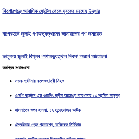
কিশোরগঞ্জে আবাসিক হোটেল থেকে যুবকের মরদেহ উদ্ধার
বাগেরহাটে জুলাই গণঅভ্যুত্থানের জামায়াতের গণ জমায়েত
ভালুকায় জুলাই বিপ্লব ‘গণঅভ্যুত্থান দিবস’ স্মরণে আলোচনা
জনপ্রিয় সংবাদগুলো
সড়ক দুর্ঘটনায় কলেজছাত্রী নিহত
এসপি গার্মেন্টস এন্ড ওয়াশিং জ্বীন আতঙ্কে কারখানার ১৩ শ্রমিক অসুস্থ
হাসনাতের ওপর হামলা, ১২ সন্দেহভাজন আটক
ঐশ্বরিয়ার প্রেম প্রকাশ্যে, অভিষেক নির্বিকার