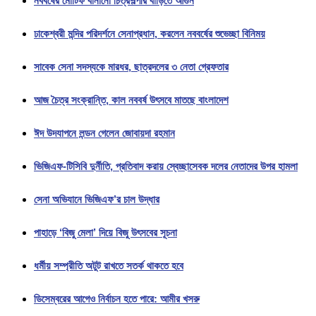
নববর্ষের মোটিফ বানানো চিত্রশল্পীর বাড়িতে আগুন
ঢাকেশ্বরী মন্দির পরিদর্শনে সেনাপ্রধান, করলেন নববর্ষের শুভেচ্ছা বিনিময়
সাবেক সেনা সদস্যকে মারধর, ছাত্রদলের ৩ নেতা গ্রেফতার
আজ চৈত্র সংক্রান্তি, কাল নববর্ষ উৎসবে মাতছে বাংলাদেশ
ঈদ উদযাপনে লন্ডন গেলেন জোবায়দা রহমান
ভিজিএফ-টিসিবি দুর্নীতি, প্রতিবাদ করায় স্বেচ্ছাসেবক দলের নেতাদের উপর হামলা
সেনা অভিযানে ভিজিএফ’র চাল উদ্ধার
পাহাড়ে ‘বিজু মেলা’ দিয়ে বিজু উৎসবের সূচনা
ধর্মীয় সম্প্রীতি অটুট রাখতে সতর্ক থাকতে হবে
ডিসেম্বরের আগেও নির্বাচন হতে পারে: আমীর খসরু