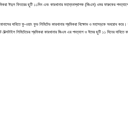
মিকরা ঈদুল ফিতরের ছুটি ১১দিন এবং কারখানার মহাব্যবস্থাপক (জিএম) ওমর ফারুকের পদত্যাগ
 ও ইদ বোনাসের দাবিতে ফু-ওয়াং ফুড লিমিটেড কারখানার শ্রমিকরা বিক্ষোভ ও মহাসড়কে অবরোধ কর
ট টেক্সটাইল লিমিটেডের শ্রমিকরা কারখানার জিএম এর পদত্যাগ ও ঈদের ছুটি ১১ দিনের দাবিতে কা