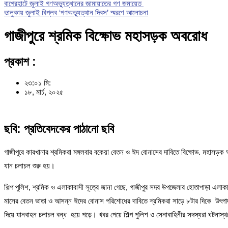
বাগেরহাটে জুলাই গণঅভ্যুত্থানের জামায়াতের গণ জমায়েত
ভালুকায় জুলাই বিপ্লব ‘গণঅভ্যুত্থান দিবস’ স্মরণে আলোচনা
গাজীপুরে শ্রমিক বিক্ষোভ মহাসড়ক অবরোধ
প্রকাশ :
২৩:০১ মি:
১৮, মার্চ, ২০২৫
ছবি: প্রতিবেদকের পাঠানো ছবি
গাজীপুরে কারখানার শ্রমিকরা মঙ্গলবার বকেয়া বেতন ও ঈদ বোনাসের দাবিতে বিক্ষোভ. মহাসড়
যান চলাচল শুরু হয়।
শিল্প পুলিশ, শ্রমিক ও এলাকাবাসী সূত্রে জানা গেছে, গাজীপুর সদর উপজেলার হোতাপাড়া এল
মাসের বেতন ভাতা ও আসন্ন ঈদের বোনাস পরিশোধের দাবিতে শ্রমিকরা সাড়ে ৮টার দিকে উৎপাদন
দিয়ে যানবাহন চলাচল বন্ধ হয়ে পড়ে। খবর পেয়ে শিল্প পুলিশ ও সেনাবাহিনীর সদস্যরা ঘটনা