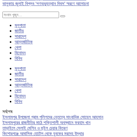
ভালুকায় জুলাই বিপ্লব ‘গণঅভ্যুত্থান দিবস’ স্মরণে আলোচনা
মূলপাতা
জাতীয়
সারাদেশ
আন্তর্জাতিক
খেলা
বিনোদন
বিবিধ
মূলপাতা
জাতীয়
সারাদেশ
আন্তর্জাতিক
খেলা
বিনোদন
বিবিধ
সর্বশেষ
ইসলামপুর উপজেলা গ্রাম পুলিশদের নেতৃত্বে সাংবাদিক সোহেল আহসান
ইসলামপুরের রাজনীতির মাঠে শক্তিশালী অবস্থানে ফরহাদ খান
তাড়াইলে সেলাই মেশিন ও হুইল চেয়ার বিতরণ
কিশোরগঞ্জে আবাসিক হোটেল থেকে যুবকের মরদেহ উদ্ধার