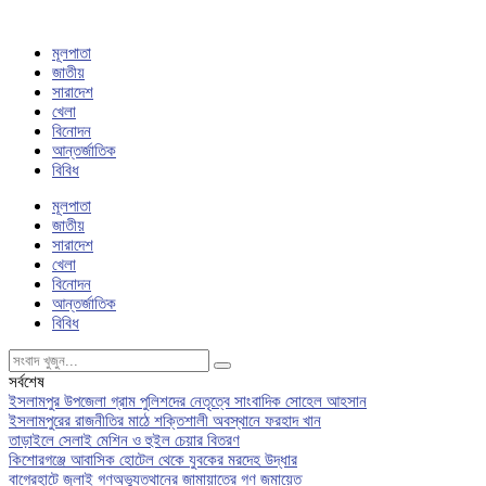
মূলপাতা
জাতীয়
সারাদেশ
খেলা
বিনোদন
আন্তর্জাতিক
বিবিধ
মূলপাতা
জাতীয়
সারাদেশ
খেলা
বিনোদন
আন্তর্জাতিক
বিবিধ
সর্বশেষ
ইসলামপুর উপজেলা গ্রাম পুলিশদের নেতৃত্বে সাংবাদিক সোহেল আহসান
ইসলামপুরের রাজনীতির মাঠে শক্তিশালী অবস্থানে ফরহাদ খান
তাড়াইলে সেলাই মেশিন ও হুইল চেয়ার বিতরণ
কিশোরগঞ্জে আবাসিক হোটেল থেকে যুবকের মরদেহ উদ্ধার
বাগেরহাটে জুলাই গণঅভ্যুত্থানের জামায়াতের গণ জমায়েত