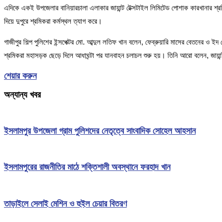
এদিকে একই উপজেলার বানিয়ারচালা এলাকার জায়ান্ট টেক্সটাইল লিমিটেড পোশাক কারখানার শ্র
দিয়ে দুপুরে শ্রমিকরা কর্মস্থল ত্যাগ করে।
গাজীপুর শিল্প পুলিশের ইন্সপেক্টর মো. আব্দুল লতিফ খান বলেন, ফেব্রুয়ারি মাসের বেতনের
শ্রমিকরা মহাসড়ক ছেড়ে দিলে আধাঘন্টা পর যানবাহন চলাচল শুরু হয়। তিনি আরো বলেন, জায়ান্
শেয়ার করুন
অন্যান্য খবর
ইসলামপুর উপজেলা গ্রাম পুলিশদের নেতৃত্বে সাংবাদিক সোহেল আহসান
ইসলামপুরের রাজনীতির মাঠে শক্তিশালী অবস্থানে ফরহাদ খান
তাড়াইলে সেলাই মেশিন ও হুইল চেয়ার বিতরণ