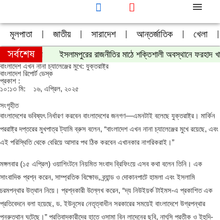
মূলপাতা
জাতীয়
সারাদেশ
আন্তর্জাতিক
খেলা
সর্বশেষ
ক সোহেল আহসান
ইসলামপুরের রাজনীতির মাঠে শক্তিশালী অবস্থানে ফরহাদ খা
বাংলাদেশ এখন নানা চ্যালেঞ্জের মুখে: যুক্তরাষ্ট্র
বাংলাদেশ রিপোর্ট ডেস্ক
প্রকাশ :
১০:১৩ মি:
১৬, এপ্রিল, ২০২৫
সংগৃহীত
বাংলাদেশের ভবিষ্যৎ নির্ধারণ করবেন বাংলাদেশের জনগণ—এমনটাই বলেছে যুক্তরাষ্ট্র। মার্কিন
পররাষ্ট্র দপ্তরের মুখপাত্র ট্যামি ব্রুস বলেন, “বাংলাদেশ এখন নানা চ্যালেঞ্জের মুখে রয়েছে, এবং
এই পরিস্থিতি থেকে বেরিয়ে আসার পথ ঠিক করবেন এখানকার নাগরিকরাই।”
মঙ্গলবার (১৫ এপ্রিল) ওয়াশিংটনে নিয়মিত সংবাদ ব্রিফিংয়ে এসব কথা বলেন তিনি। এক
সাংবাদিক প্রশ্ন করেন, সাম্প্রতিক বিক্ষোভ, ব্র্যান্ড ও দোকানপাটে হামলা এবং ইসলামি
চরমপন্থার উত্থান নিয়ে। প্রশ্নকারী উল্লেখ করেন, “দ্য নিউইয়র্ক টাইমস-এ প্রকাশিত এক
প্রতিবেদনে বলা হয়েছে, ড. ইউনূসের নেতৃত্বাধীন সরকারের সময়েই বাংলাদেশে উগ্রপন্থার
পুনরুত্থান ঘটেছে।” প্রতিবাদকারীদের হাতে ওসামা বিন লাদেনের ছবি, নাৎসি প্রতীক ও ইহুদি-