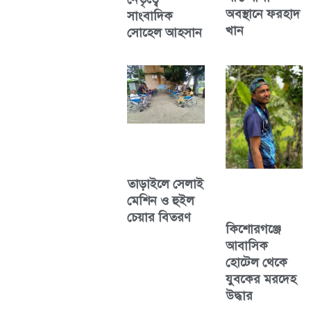
অবস্থানে ফরহাদ
সাংবাদিক
খান
সোহেল আহসান
তাড়াইলে সেলাই
মেশিন ও হুইল
চেয়ার বিতরণ
কিশোরগঞ্জে
আবাসিক
হোটেল থেকে
যুবকের মরদেহ
উদ্ধার