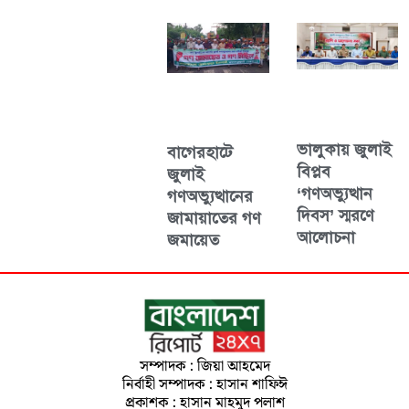
ভালুকায় জুলাই
বাগেরহাটে
বিপ্লব
জুলাই
‘গণঅভ্যুত্থান
গণঅভ্যুত্থানের
দিবস’ স্মরণে
জামায়াতের গণ
আলোচনা
জমায়েত
সম্পাদক : জিয়া আহমেদ
নির্বাহী সম্পাদক : হাসান শাফিঈ
প্রকাশক : হাসান মাহমুদ পলাশ