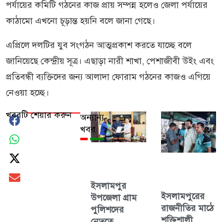
পর্যায়ের কমিটি গঠনের কাজ প্রায় সম্পন্ন হলেও জেলা পর্যায়ের
কাঠামো এখনো চূড়ান্ত হয়নি বলে জানা গেছে।
এপ্রিলে দলটির যুব সংগঠন আত্মপ্রকাশ করতে যাচ্ছে বলে
জানিয়েছে কেন্দ্রীয় সূত্র। এছাড়া নারী শাখা, পেশাজীবী উইং এবং
প্রতিবন্ধী ব্যক্তিদের জন্য আলাদা ফোরাম গঠনের কাজও এগিয়ে
নেওয়া হচ্ছে।
খবরটি শেয়ার করুন
অন্যান্য
খবর
ইসলামপুর
ইসলামপুরের
উপজেলা গ্রাম
রাজনীতির মাঠে
পুলিশদের
শক্তিশালী
নেতৃত্বে