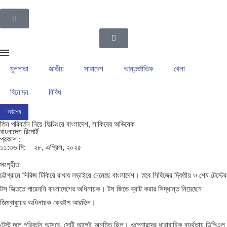
মূলপাতা
জাতীয়
সারাদেশ
আন্তর্জাতিক
খেলা
বিনোদন
বিবিধ
সর্বশেষ
ইসলামপুর উপজেলা গ্রাম পুলিশদের নেতৃত্বে সাংবাদিক সোহেল আহসান
ইসলামপুরের রাজনীতির ম
তিন পরিবর্তন নিয়ে ফিল্ডিংয়ে বাংলাদেশ, সাকিবের অভিষেক
বাংলাদেশ রিপোর্ট
প্রকাশ :
১১:৩৬ মি:
২৮, এপ্রিল, ২০২৫
সংগৃহীত
চট্টগ্রামে সিরিজ টিকিয়ে রাখার লড়াইয়ে নেমেছে বাংলাদেশ। তবে সিরিজের দ্বিতীয় ও শেষ টেস্টের
টস জিততে পারেননি বাংলাদেশের অধিনায়ক। টস জিতে ব্যাট করার সিদ্ধান্ত নিয়েছেন
জিম্বাবুয়ের অধিনায়ক ক্রেইগ আরভিন।
টেস্ট দলে পরিবর্তন আসবে, সেটি আগেই অনুমিত ছিল। ওপেনারদের ধারাবাহিক ব্যর্থতায় ডিপিএল