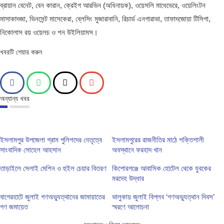
ব্রায়ান বেনেট, বেন কারান, ক্রেইগ আরভিন (অধিনায়ক), ওয়েসলি মাধেভেরে, ওয়েলিংটন
মাসাকাদজা, ভিনসেন্ট মাসেকেরা, ব্লেসিং মুজারাবানি, রিচার্ড এনগারাভা, তাফাদজোয়া টিসিগা,
নিকোলাস রয় ওয়েলচ ও শন উইলিয়ামস।
খবরটি শেয়ার করুন
অন্যান্য খবর
ইসলামপুর উপজেলা গ্রাম পুলিশদের নেতৃত্বে
ইসলামপুরের রাজনীতির মাঠে শক্তিশালী
সাংবাদিক সোহেল আহসান
অবস্থানে ফরহাদ খান
তাড়াইলে সেলাই মেশিন ও হুইল চেয়ার বিতরণ
কিশোরগঞ্জে আবাসিক হোটেল থেকে যুবকের
মরদেহ উদ্ধার
বাগেরহাটে জুলাই গণঅভ্যুত্থানের জামায়াতের
ভালুকায় জুলাই বিপ্লব ‘গণঅভ্যুত্থান দিবস’
গণ জমায়েত
স্মরণে আলোচনা