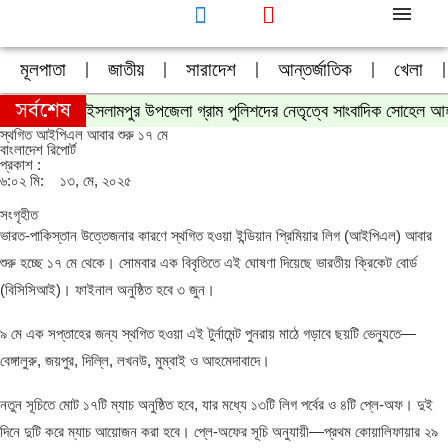
মূলপাতা
জাতীয়
সারাদেশ
আন্তর্জাতিক
খেলা
সর্বশেষ
ইসলামপুর উপজেলা গ্রাম পুলিশদের নেতৃত্বে সাংবাদিক সোহেল আ
স্থগিত আইপিএল আবার শুরু ১৭ মে
বাংলাদেশ রিপোর্ট
প্রকাশ :
৬:০২ মি:
১৩, মে, ২০২৫
সংগৃহীত
ভারত-পাকিস্তান উত্তেজনার কারণে স্থগিত হওয়া ইন্ডিয়ান প্রিমিয়ার লিগ (আইপিএল) আবার
শুরু হচ্ছে ১৭ মে থেকে। সোমবার এক বিবৃতিতে এই ঘোষণা দিয়েছে ভারতীয় ক্রিকেট বোর্ড
(বিসিসিআই)। ফাইনাল অনুষ্ঠিত হবে ৩ জুন।
৯ মে এক সপ্তাহের জন্য স্থগিত হওয়া এই টুর্নামেন্ট পুনরায় মাঠে গড়াবে ছয়টি ভেন্যুতে—
বেঙ্গালুরু, জয়পুর, দিল্লি, লখনউ, মুম্বাই ও আহমেদাবাদে।
নতুন সূচিতে মোট ১৭টি ম্যাচ অনুষ্ঠিত হবে, যার মধ্যে ১৩টি লিগ পর্বের ও ৪টি প্লে-অফ। দুই
দিনে দুটি করে ম্যাচ আয়োজন করা হবে। প্লে-অফের সূচি অনুযায়ী—প্রথম কোয়ালিফায়ার ২৯