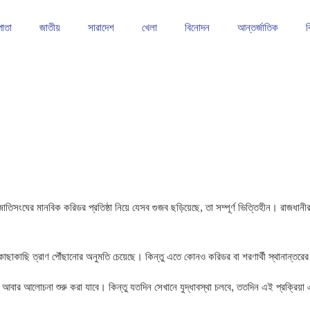
পাতা
জাতীয়
সারাদেশ
খেলা
বিনোদন
আন্তর্জাতিক
ব
াঠে শক্তিশালী অবস্থানে ফরহাদ খান
তাড়াইলে সেলাই মেশিন ও হুইল চেয়ার বিতরণ
কিশোরগঞ্জে আবাসিক
 জাতিসংঘের মানবিক করিডর প্রতিষ্ঠা নিয়ে যেসব গুজব ছড়িয়েছে, তা সম্পূর্ণ ভিত্তিহীন। রাজধা
র কাছাকাছি ত্রাণ পৌঁছানোর অনুমতি চেয়েছে। কিন্তু এতে কোনও করিডর বা শরণার্থী স্থানান্তর
িয়ে আবার আলোচনা শুরু করা যাবে। কিন্তু যতদিন সেখানে যুদ্ধাবস্থা চলবে, ততদিন এই প্রক্রি