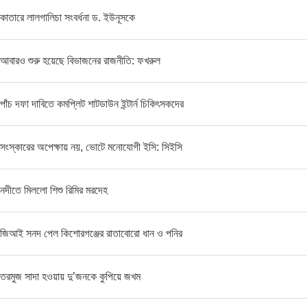
কাতারে লালগালিচা সংবর্ধনা ড. ইউনূসকে
আবারও শুরু হয়েছে বিভাজনের রাজনীতি: ফখরুল
পাঁচ দফা দাবিতে কমপ্লিট শাটডাউন ইন্টার্ন চিকিৎসকদের
সংস্কারের অপেক্ষায় নয়, ভোটে মনোযোগী ইসি: সিইসি
নদীতে মিললো শিশু রিমির মরদেহ
জিআই সনদ পেল কিশোরগঞ্জের রাতাবোরো ধান ও পনির
তরমুজ সাদা হওয়ায় দু’জনকে কুপিয়ে জখম