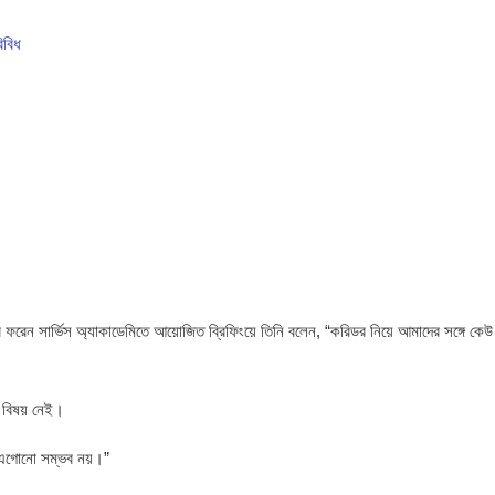
িবিধ
 হোটেল থেকে যুবকের মরদেহ উদ্ধার
বাগেরহাটে জুলাই গণঅভ্যুত্থানের জামায়াতের গণ জমায়েত
ভালুক
নীর ফরেন সার্ভিস অ্যাকাডেমিতে আয়োজিত ব্রিফিংয়ে তিনি বলেন, “করিডর নিয়ে আমাদের সঙ্গে কেউ
ের বিষয় নেই।
য়া এগোনো সম্ভব নয়।”