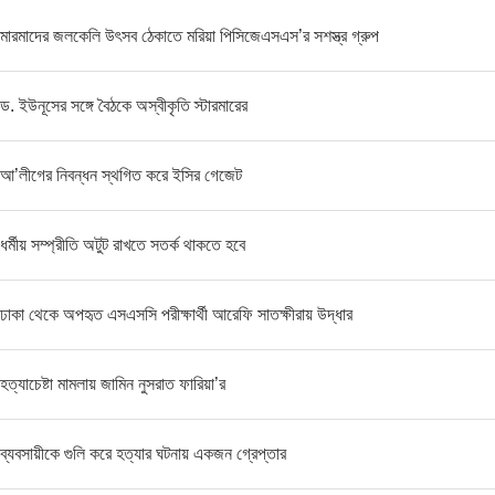
মারমাদের জলকেলি উৎসব ঠেকাতে মরিয়া পিসিজেএসএস’র সশস্ত্র গ্রুপ
ড. ইউনূসের সঙ্গে বৈঠকে অস্বীকৃতি স্টারমারের
আ’লীগের নিবন্ধন স্থগিত করে ইসির গেজেট
ধর্মীয় সম্প্রীতি অটুট রাখতে সতর্ক থাকতে হবে
ঢাকা থেকে অপহৃত এসএসসি পরীক্ষার্থী আরেফি সাতক্ষীরায় উদ্ধার
হত্যাচেষ্টা মামলায় জামিন নুসরাত ফারিয়া’র
ব্যবসায়ীকে গুলি করে হত্যার ঘটনায় একজন গ্রেপ্তার