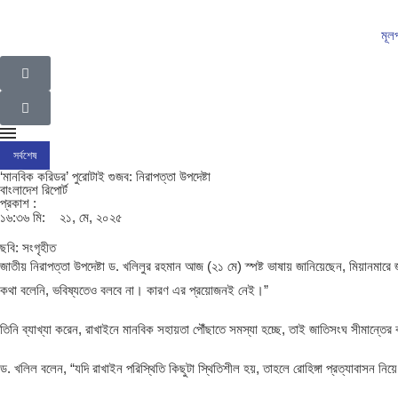
মূল
সর্বশেষ
ইসলামপুর উপজেলা গ্রাম পুলিশদের নেতৃত্বে সাংবাদিক সোহেল আহসান
ইসলামপুরের রাজনীতির ম
‘মানবিক করিডর’ পুরোটাই গুজব: নিরাপত্তা উপদেষ্টা
বাংলাদেশ রিপোর্ট
প্রকাশ :
১৬:৩৬ মি:
২১, মে, ২০২৫
ছবি: সংগৃহীত
জাতীয় নিরাপত্তা উপদেষ্টা ড. খলিলুর রহমান আজ (২১ মে) স্পষ্ট ভাষায় জানিয়েছেন, মিয়ানমারে
কথা বলেনি, ভবিষ্যতেও বলবে না। কারণ এর প্রয়োজনই নেই।”
তিনি ব্যাখ্যা করেন, রাখাইনে মানবিক সহায়তা পৌঁছাতে সমস্যা হচ্ছে, তাই জাতিসংঘ সীমান্তে
ড. খলিল বলেন, “যদি রাখাইন পরিস্থিতি কিছুটা স্থিতিশীল হয়, তাহলে রোহিঙ্গা প্রত্যাবাসন ন