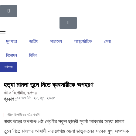
মূলপাতা
জাতীয়
সারাদেশ
আন্তর্জাতিক
খেলা
বিনোদন
বিবিধ
সর্বশেষ
ইসলামপুর উপজেলা গ্রাম পুলিশদের নেতৃত্বে সাংবাদিক সোহেল আহসান
ইসলামপুরের রাজনীতির ম
হত্যা মামলা তুলে নিতে ব্যবসায়ীকে অপহরণ
স্টাফ রিপোর্টার, রূপগঞ্জ
১৫:৪৭ মি:
২৮, জুন, ২০২৫
প্রকাশ :
স্টাফ রিপোর্টারের পাঠানো ছবি
নারায়গঞ্জের রূপগঞ্জে ৬ষ্ঠ শ্রেণীর স্কুল ছাত্রী সূবর্না আক্তার হত্যা মামলা
তুলে নিতে মামলার আসামী নারায়ণগঞ্জ জেলা ছাত্রদলের সাবেক যুগ্ম সম্পাদক