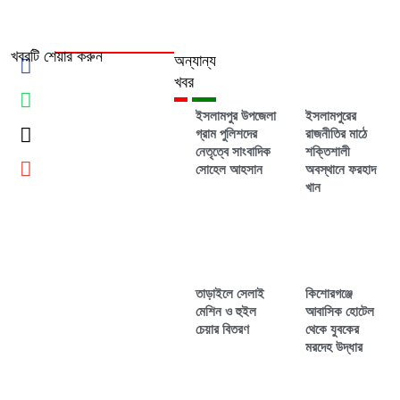
খবরটি শেয়ার করুন
অন্যান্য
খবর
ইসলামপুর উপজেলা
ইসলামপুরের
গ্রাম পুলিশদের
রাজনীতির মাঠে
নেতৃত্বে সাংবাদিক
শক্তিশালী
সোহেল আহসান
অবস্থানে ফরহাদ
খান
তাড়াইলে সেলাই
কিশোরগঞ্জে
মেশিন ও হুইল
আবাসিক হোটেল
চেয়ার বিতরণ
থেকে যুবকের
মরদেহ উদ্ধার