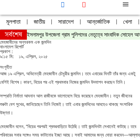
মূলপাতা
জাতীয়
সারাদেশ
আন্তর্জাতিক
খেলা
সর্বশেষ
ইসলামপুর উপজেলা গ্রাম পুলিশদের নেতৃত্বে সাংবাদিক সোহেল আ
মেহজাবীনের অন্যরকম এক জন্মদিন
বাংলাদেশ রিপোর্ট
প্রকাশ :
৯:১৫ মি:
১৯, এপ্রিল, ২০২৫
সংগৃহীত
আজ ১৯ এপ্রিল, অভিনেত্রী মেহজাবীন চৌধুরীর জন্মদিন। তবে এবারের দিনটি তাঁর জন্য একটু
বেশিই বিশেষ। কারণ, বিয়ের পর এই প্রথমবার নিজের জন্মদিন উদযাপন করছেন তিনি।
সম্প্রতি নির্মাতা আদনান আল রাজীবকে ভালোবেসে বিয়ে করেছেন মেহজাবীন। নতুন জীবনের
শুরুটা বেশ সুখের, জানিয়েছেন তিনি নিজেই। তাই এবার জন্মদিনের আবহেও থাকছে সংসারিক
উষ্ণতা।
মেহজাবীন বলেন, “বিয়ের পরপরই শ্বশুরবাড়িতে উঠেছি। তাই জন্মদিনটা সেখানেই কাটছে। তবে
পরিবারের সবার সঙ্গেও সময় কাটানোর ইচ্ছা আছে। সবাই আমাদের জন্য দোয়া করবেন—আল্লাহ