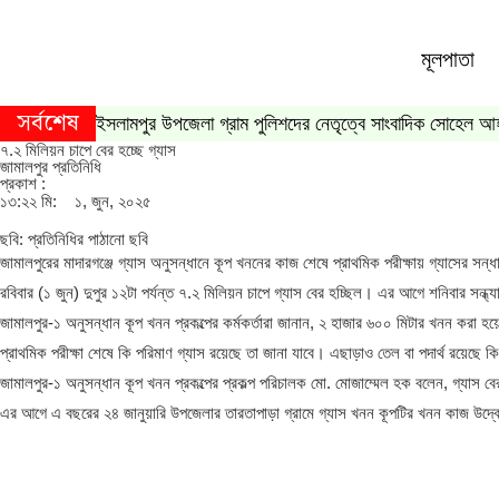
মূলপাতা
সর্বশেষ
ইসলামপুর উপজেলা গ্রাম পুলিশদের নেতৃত্বে সাংবাদিক সোহেল আ
৭.২ মিলিয়ন চাপে বের হচ্ছে গ্যাস
জামালপুর প্রতিনিধি
প্রকাশ :
১৩:২২ মি:
১, জুন, ২০২৫
ছবি: প্রতিনিধির পাঠানো ছবি
জামালপুরের মাদারগঞ্জে গ্যাস অনুসন্ধানে কূপ খননের কাজ শেষে প্রাথমিক পরীক্ষায় গ্যাসের সন্
রবিবার (১ জুন) দুপুর ১২টা পর্যন্ত ৭.২ মিলিয়ন চাপে গ্যাস বের হচ্ছিল। এর আগে শনিবার সন্ধ্য
জামালপুর-১ অনুসন্ধান কূপ খনন প্রকল্পের কর্মকর্তারা জানান, ২ হাজার ৬০০ মিটার খনন করা 
প্রাথমিক পরীক্ষা শেষে কি পরিমাণ গ্যাস রয়েছে তা জানা যাবে। এছাড়াও তেল বা পদার্থ রয়েছে কি
জামালপুর-১ অনুসন্ধান কূপ খনন প্রকল্পের প্রকল্প পরিচালক মো. মোজাম্মেল হক বলেন, গ্যাস বের
এর আগে এ বছরের ২৪ জানুয়ারি উপজেলার তারতাপাড়া গ্রামে গ্যাস খনন কূপটির খনন‌ কাজ উদ্বো