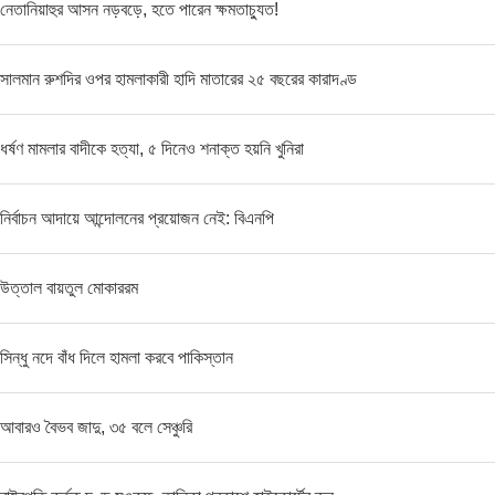
নেতানিয়াহুর আসন নড়বড়ে, হতে পারেন ক্ষমতাচ্যুত!
সালমান রুশদির ওপর হামলাকারী হাদি মাতারের ২৫ বছরের কারাদণ্ড
ধর্ষণ মামলার বাদীকে হত্যা, ৫ দিনেও শনাক্ত হয়নি খুনিরা
নির্বাচন আদায়ে আন্দোলনের প্রয়োজন নেই: বিএনপি
উত্তাল বায়তুল মোকাররম
সিন্ধু নদে বাঁধ দিলে হামলা করবে পাকিস্তান
আবারও বৈভব জাদু, ৩৫ বলে সেঞ্চুরি