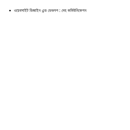
ওয়েবসাইট ডিজাইন এন্ড ডেভলপ : দেহ কমিউনিকেশন