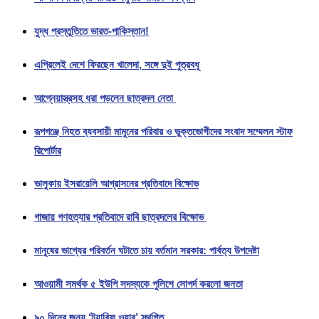
যুদ্ধ প্রস্তুতিতে ভারত-পাকিস্তান!
এপ্রিলেই দেশে ফিরছেন খালেদা, সঙ্গে দুই পুত্রবধূ
আগ্নেয়াস্ত্রসহ ধরা পড়লেন ছাত্রদল নেতা
রূপগঞ্জে নিহত ব্যবসায়ী মামুনের পরিবার ও ভুক্তভোগীদের সংবাদ সম্মেলন স্টাফ
রিপোর্টার
ভালুকায় ইসরায়েলি আগ্রাসনের প্রতিবাদে বিক্ষোভ
গাজায় গণহত্যার প্রতিবাদে রাবি ছাত্রদলের বিক্ষোভ
মানুষের ভাগ্যের পরিবর্তন ঘটাতে চায় বর্তমান সরকার: পার্বত্য উপদেষ্টা
আওয়ামী সমর্থক ৫ ইউপি সদস্যকে পুলিশে সোপর্দ করলো জনতা
৯০ দিনের জন্য ‘ট্যারিফ ওয়ার’ স্থগিত