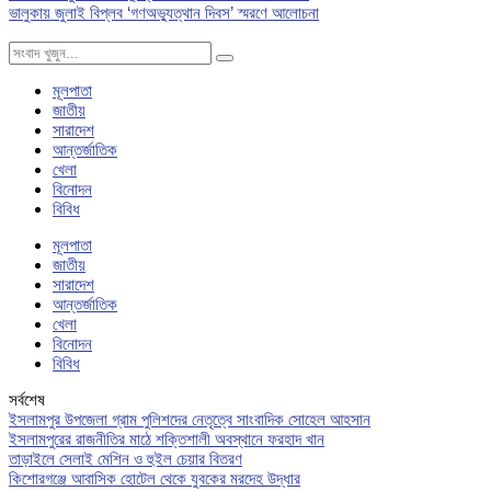
ভালুকায় জুলাই বিপ্লব ‘গণঅভ্যুত্থান দিবস’ স্মরণে আলোচনা
মূলপাতা
জাতীয়
সারাদেশ
আন্তর্জাতিক
খেলা
বিনোদন
বিবিধ
মূলপাতা
জাতীয়
সারাদেশ
আন্তর্জাতিক
খেলা
বিনোদন
বিবিধ
সর্বশেষ
ইসলামপুর উপজেলা গ্রাম পুলিশদের নেতৃত্বে সাংবাদিক সোহেল আহসান
ইসলামপুরের রাজনীতির মাঠে শক্তিশালী অবস্থানে ফরহাদ খান
তাড়াইলে সেলাই মেশিন ও হুইল চেয়ার বিতরণ
কিশোরগঞ্জে আবাসিক হোটেল থেকে যুবকের মরদেহ উদ্ধার