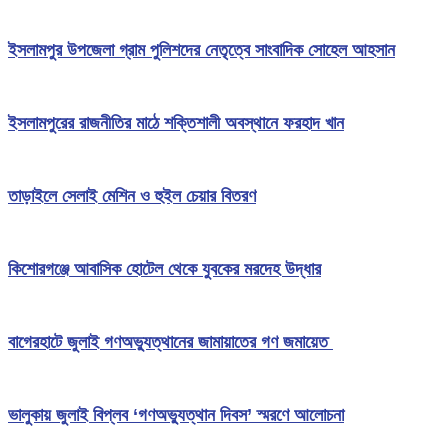
ইসলামপুর উপজেলা গ্রাম পুলিশদের নেতৃত্বে সাংবাদিক সোহেল আহসান
ইসলামপুরের রাজনীতির মাঠে শক্তিশালী অবস্থানে ফরহাদ খান
তাড়াইলে সেলাই মেশিন ও হুইল চেয়ার বিতরণ
কিশোরগঞ্জে আবাসিক হোটেল থেকে যুবকের মরদেহ উদ্ধার
বাগেরহাটে জুলাই গণঅভ্যুত্থানের জামায়াতের গণ জমায়েত
ভালুকায় জুলাই বিপ্লব ‘গণঅভ্যুত্থান দিবস’ স্মরণে আলোচনা