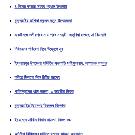
৪ দিনের কাতার সফরে প্রধান উপদেষ্টা
যুক্তরাষ্ট্র-রাশিয়া দ্বন্দ্বে নতুন উত্তেজনা
একইসঙ্গে দলীয়প্রধান ও প্রধানমন্ত্রী, অসুবিধা দেখছে না বিএনপি
নির্বাচনের পরিবেশ নিয়ে উদ্বেগে নুর
ইসলামপুর উপজেলা সমিতির সভাপতি সাইফুল্লাহ, সম্পাদক মামুনুর
নদীতে মিললো শিশু রিমির মরদেহ
পাকিস্তানের পাল্টা হামলা, ৩ ভারতীয় নিহত
যুক্তরাষ্ট্রে ট্রাম্পের বিরুদ্ধে বিক্ষোভ
ইয়েমেনে মার্কিন বিমান হামলা, নিহত ৩৮
আ’লীগ নিষিদ্ধের দাবিতে যমুনার সামনে অবস্থান