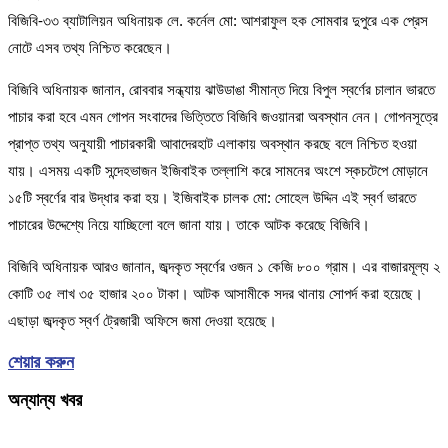
বিজিবি-৩৩ ব্যাটালিয়ন অধিনায়ক লে. কর্নেল মো: আশরাফুল হক সোমবার দুপুরে এক প্রেস
নোটে এসব তথ্য নিশ্চিত করেছেন।
বিজিবি অধিনায়ক জানান, রোববার সন্ধ্যায় ঝাউডাঙা সীমান্ত দিয়ে বিপুল স্বর্ণের চালান ভারতে
পাচার করা হবে এমন গোপন সংবাদের ভিত্তিতে বিজিবি জওয়ানরা অবস্থান নেন। গোপনসূত্রে
প্রাপ্ত তথ্য অনুযায়ী পাচারকারী আবাদেরহাট এলাকায় অবস্থান করছে বলে নিশ্চিত হওয়া
যায়। এসময় একটি সন্দেহভাজন ইজিবাইক তল্লাশি করে সামনের অংশে স্কচটেপে মোড়ানে
১৫টি স্বর্ণের বার উদ্ধার করা হয়। ইজিবাইক চালক মো: সোহেল উদ্দিন এই স্বর্ণ ভারতে
পাচারের উদ্দেশ্যে নিয়ে যাচ্ছিলো বলে জানা যায়। তাকে আটক করেছে বিজিবি।
বিজিবি অধিনায়ক আরও জানান, জব্দকৃত স্বর্ণের ওজন ১ কেজি ৮০০ গ্রাম। এর বাজারমূল্য ২
কোটি ৩৫ লাখ ৩৫ হাজার ২০০ টাকা। আটক আসামীকে সদর থানায় সোপর্দ করা হয়েছে।
এছাড়া জব্দকৃত স্বর্ণ ট্রেজারী অফিসে জমা দেওয়া হয়েছে।
শেয়ার করুন
অন্যান্য খবর