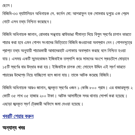
ছেলে।
বিজিবি-৩৩ ব্যাটালিয়ন অধিনায়ক লে. কর্নেল মো: আশরাফুল হক সোমবার দুপুরে এক প্রেস
নোটে এসব তথ্য নিশ্চিত করেছেন।
বিজিবি অধিনায়ক জানান, রোববার সন্ধ্যায় ঝাউডাঙা সীমান্ত দিয়ে বিপুল স্বর্ণের চালান ভারতে
পাচার করা হবে এমন গোপন সংবাদের ভিত্তিতে বিজিবি জওয়ানরা অবস্থান নেন। গোপনসূত্রে
প্রাপ্ত তথ্য অনুযায়ী পাচারকারী আবাদেরহাট এলাকায় অবস্থান করছে বলে নিশ্চিত হওয়া
যায়। এসময় একটি সন্দেহভাজন ইজিবাইক তল্লাশি করে সামনের অংশে স্কচটেপে মোড়ানে
১৫টি স্বর্ণের বার উদ্ধার করা হয়। ইজিবাইক চালক মো: সোহেল উদ্দিন এই স্বর্ণ ভারতে
পাচারের উদ্দেশ্যে নিয়ে যাচ্ছিলো বলে জানা যায়। তাকে আটক করেছে বিজিবি।
বিজিবি অধিনায়ক আরও জানান, জব্দকৃত স্বর্ণের ওজন ১ কেজি ৮০০ গ্রাম। এর বাজারমূল্য ২
কোটি ৩৫ লাখ ৩৫ হাজার ২০০ টাকা। আটক আসামীকে সদর থানায় সোপর্দ করা হয়েছে।
এছাড়া জব্দকৃত স্বর্ণ ট্রেজারী অফিসে জমা দেওয়া হয়েছে।
খবরটি শেয়ার করুন
অন্যান্য খবর