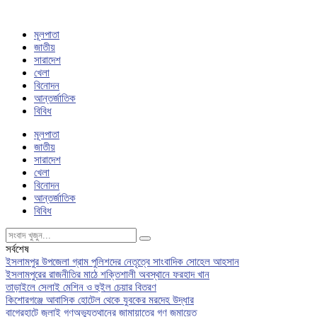
মূলপাতা
জাতীয়
সারাদেশ
খেলা
বিনোদন
আন্তর্জাতিক
বিবিধ
মূলপাতা
জাতীয়
সারাদেশ
খেলা
বিনোদন
আন্তর্জাতিক
বিবিধ
সর্বশেষ
ইসলামপুর উপজেলা গ্রাম পুলিশদের নেতৃত্বে সাংবাদিক সোহেল আহসান
ইসলামপুরের রাজনীতির মাঠে শক্তিশালী অবস্থানে ফরহাদ খান
তাড়াইলে সেলাই মেশিন ও হুইল চেয়ার বিতরণ
কিশোরগঞ্জে আবাসিক হোটেল থেকে যুবকের মরদেহ উদ্ধার
বাগেরহাটে জুলাই গণঅভ্যুত্থানের জামায়াতের গণ জমায়েত