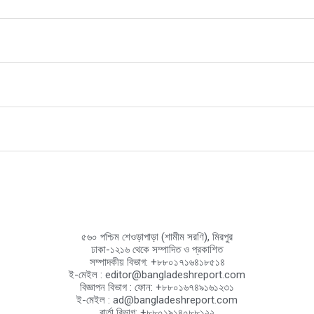
৫৬০ পশ্চিম শেওড়াপাড়া (শামীম সরণি), মিরপুর
ঢাকা-১২১৬ থেকে সম্পাদিত ও প্রকাশিত
সম্পাদকীয় বিভাগ: +৮৮০১৭১৬৪১৮৫১৪
ই-মেইল : editor@bangladeshreport.com
বিজ্ঞাপন বিভাগ : ফোন: +৮৮০১৬৭৪৯১৬১২৩১
ই-মেইল : ad@bangladeshreport.com
বার্তা বিভাগ: +৮৮০১৯১৪০৮৮১২২