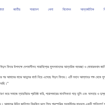
পাতা
জাতীয়
সারাদেশ
খেলা
বিনোদন
আন্তর্জাতিক
ব
াঠে শক্তিশালী অবস্থানে ফরহাদ খান
তাড়াইলে সেলাই মেশিন ও হুইল চেয়ার বিতরণ
কিশোরগঞ্জে আবাসিক
 ঈদুল ফিতর উপলক্ষে দেশবাসীসহ সারাবিশ্বের মুসলমানদের আন্তরিক শুভেচ্ছা ও মোবারকবাদ জা
শুদ্ধির পর আমাদের মাঝে আনন্দের বার্তা নিয়ে এসেছে ঈদুল ফিতর। এটি মহান আল্লাহর পক্ষ থে
 করছি।”
ারণ করে সমাজে ন্যায়বিচার প্রতিষ্ঠা করি, পরোপকারের মানসিকতা গড়ে তুলি এবং অসহায় ও দুস্থ
দেয়। আমাদের উচিত জাতিগত বিভক্তি ভুলে গিয়ে পারস্পরিক সহমর্মিতার মাধ্যমে একটি শান্তিপূর্ণ