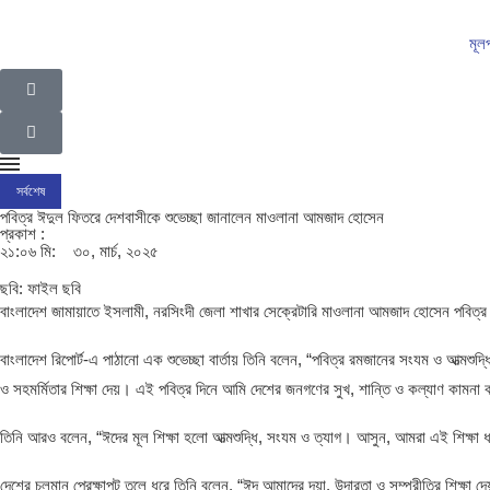
মূল
সর্বশেষ
ইসলামপুর উপজেলা গ্রাম পুলিশদের নেতৃত্বে সাংবাদিক সোহেল আহসান
ইসলামপুরের রাজনীতির ম
পবিত্র ঈদুল ফিতরে দেশবাসীকে শুভেচ্ছা জানালেন মাওলানা আমজাদ হোসেন
প্রকাশ :
২১:০৬ মি:
৩০, মার্চ, ২০২৫
ছবি: ফাইল ছবি
বাংলাদেশ জামায়াতে ইসলামী, নরসিংদী জেলা শাখার সেক্রেটারি মাওলানা আমজাদ হোসেন পবিত্র
বাংলাদেশ রিপোর্ট-এ পাঠানো এক শুভেচ্ছা বার্তায় তিনি বলেন, “পবিত্র রমজানের সংযম ও আত্ম
ও সহমর্মিতার শিক্ষা দেয়। এই পবিত্র দিনে আমি দেশের জনগণের সুখ, শান্তি ও কল্যাণ কামনা
তিনি আরও বলেন, “ঈদের মূল শিক্ষা হলো আত্মশুদ্ধি, সংযম ও ত্যাগ। আসুন, আমরা এই শিক্ষা ধ
দেশের চলমান প্রেক্ষাপট তুলে ধরে তিনি বলেন, “ঈদ আমাদের দয়া, উদারতা ও সম্প্রীতির শিক্ষা 