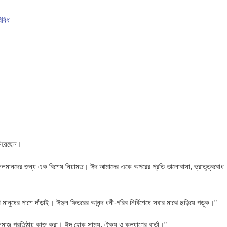
িবিধ
 হোটেল থেকে যুবকের মরদেহ উদ্ধার
বাগেরহাটে জুলাই গণঅভ্যুত্থানের জামায়াতের গণ জমায়েত
ভালুক
নিয়েছেন।
কে মুসলমানদের জন্য এক বিশেষ নিয়ামত। ঈদ আমাদের একে অপরের প্রতি ভালোবাসা, ভ্রাতৃত্ববোধ
 মানুষের পাশে দাঁড়াই। ঈদুল ফিতরের আনন্দ ধনী-গরিব নির্বিশেষে সবার মাঝে ছড়িয়ে পড়ুক।”
 সমাজ প্রতিষ্ঠায় কাজ করা। ঈদ হোক সাম্য, ঐক্য ও কল্যাণের বার্তা।”