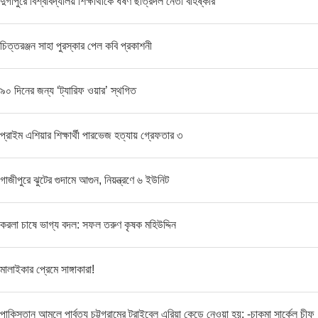
দুর্গাপুরে বিশ্ববিদ্যালয় শিক্ষার্থীকে ধর্ষণ ছাত্রদল নেতা বহিষ্কার
চিত্তরঞ্জন সাহা পুরস্কার পেল কবি প্রকাশনী
৯০ দিনের জন্য ‘ট্যারিফ ওয়ার’ স্থগিত
প্রাইম এশিয়ার শিক্ষার্থী পারভেজ হত্যায় গ্রেফতার ৩
গাজীপুরে ঝুটের গুদামে আগুন, নিয়ন্ত্রণে ৬ ইউনিট
করলা চাষে ভাগ্য বদল: সফল তরুণ কৃষক মহিউদ্দিন
মালাইকার প্রেমে সাঙ্গাকারা!
পাকিস্তান আমলে পার্বত্য চট্টগ্রামের ট্রাইবেল এরিয়া কেড়ে নেওয়া হয়: -চাকমা সার্কেল চীফ