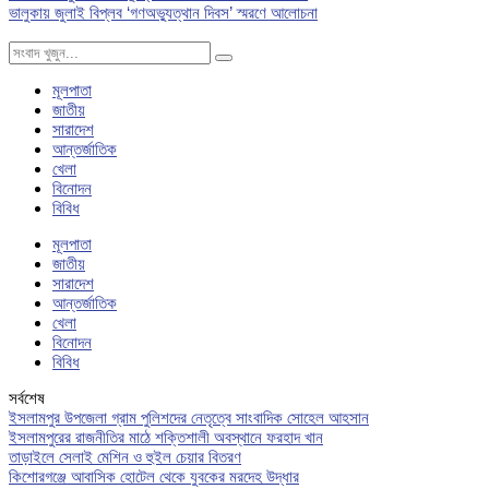
ভালুকায় জুলাই বিপ্লব ‘গণঅভ্যুত্থান দিবস’ স্মরণে আলোচনা
মূলপাতা
জাতীয়
সারাদেশ
আন্তর্জাতিক
খেলা
বিনোদন
বিবিধ
মূলপাতা
জাতীয়
সারাদেশ
আন্তর্জাতিক
খেলা
বিনোদন
বিবিধ
সর্বশেষ
ইসলামপুর উপজেলা গ্রাম পুলিশদের নেতৃত্বে সাংবাদিক সোহেল আহসান
ইসলামপুরের রাজনীতির মাঠে শক্তিশালী অবস্থানে ফরহাদ খান
তাড়াইলে সেলাই মেশিন ও হুইল চেয়ার বিতরণ
কিশোরগঞ্জে আবাসিক হোটেল থেকে যুবকের মরদেহ উদ্ধার