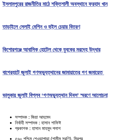
ইসলামপুরের রাজনীতির মাঠে শক্তিশালী অবস্থানে ফরহাদ খান
তাড়াইলে সেলাই মেশিন ও হুইল চেয়ার বিতরণ
কিশোরগঞ্জে আবাসিক হোটেল থেকে যুবকের মরদেহ উদ্ধার
বাগেরহাটে জুলাই গণঅভ্যুত্থানের জামায়াতের গণ জমায়েত
ভালুকায় জুলাই বিপ্লব ‘গণঅভ্যুত্থান দিবস’ স্মরণে আলোচনা
সম্পাদক : জিয়া আহমেদ
নির্বাহী সম্পাদক : হাসান শাফিঈ
প্রকাশক : হাসান মাহমুদ পলাশ
৫৬০ পশ্চিম শেওড়াপাড়া (শামীম সরণি), মিরপুর