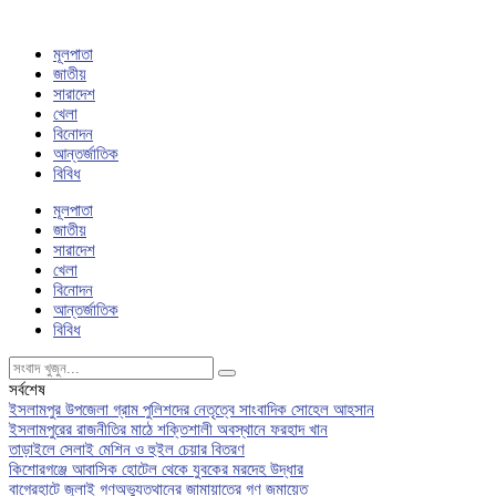
মূলপাতা
জাতীয়
সারাদেশ
খেলা
বিনোদন
আন্তর্জাতিক
বিবিধ
মূলপাতা
জাতীয়
সারাদেশ
খেলা
বিনোদন
আন্তর্জাতিক
বিবিধ
সর্বশেষ
ইসলামপুর উপজেলা গ্রাম পুলিশদের নেতৃত্বে সাংবাদিক সোহেল আহসান
ইসলামপুরের রাজনীতির মাঠে শক্তিশালী অবস্থানে ফরহাদ খান
তাড়াইলে সেলাই মেশিন ও হুইল চেয়ার বিতরণ
কিশোরগঞ্জে আবাসিক হোটেল থেকে যুবকের মরদেহ উদ্ধার
বাগেরহাটে জুলাই গণঅভ্যুত্থানের জামায়াতের গণ জমায়েত