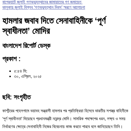
বাগেরহাটে জুলাই গণঅভ্যুত্থানের জামায়াতের গণ জমায়েত
ভালুকায় জুলাই বিপ্লব ‘গণঅভ্যুত্থান দিবস’ স্মরণে আলোচনা
হামলার জবাব দিতে সেনাবাহিনীকে ‘পূর্ণ
স্বাধীনতা’ মোদির
বাংলাদেশ রিপোর্ট ডেস্ক
প্রকাশ :
৫:৫৪ মি:
৩০, এপ্রিল, ২০২৫
ছবি: সংগৃহীত
কাশ্মীরের পহেলগামে ভয়াবহ সন্ত্রাসী হামলার পর প্রতিক্রিয়া হিসেবে ভারতীয় সশস্ত্র বাহিনীকে
‘পূর্ণ স্বাধীনতা’ দিয়েছেন প্রধানমন্ত্রী নরেন্দ্র মোদি। সামরিক পদক্ষেপের ধরন, লক্ষ্য ও সময়
নির্ধারণের ক্ষেত্রে সেনাবাহিনী নিজের বিবেচনায় কাজ করতে পারবে বলে জানিয়েছেন তিনি।