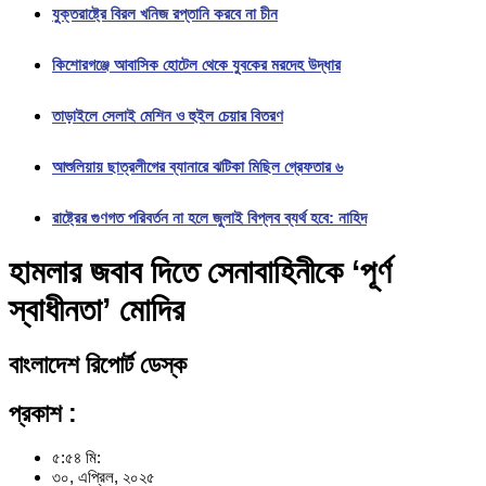
যুক্তরাষ্ট্রে বিরল খনিজ রপ্তানি করবে না চীন
কিশোরগঞ্জে আবাসিক হোটেল থেকে যুবকের মরদেহ উদ্ধার
তাড়াইলে সেলাই মেশিন ও হুইল চেয়ার বিতরণ
আশুলিয়ায় ছাত্রলীগের ব্যানারে ঝটিকা মিছিল গ্রেফতার ৬
রাষ্ট্রের গুণগত পরিবর্তন না হলে জুলাই বিপ্লব ব্যর্থ হবে: নাহিদ
হামলার জবাব দিতে সেনাবাহিনীকে ‘পূর্ণ
স্বাধীনতা’ মোদির
বাংলাদেশ রিপোর্ট ডেস্ক
প্রকাশ :
৫:৫৪ মি:
৩০, এপ্রিল, ২০২৫