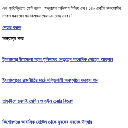
এক প্রতিক্রিয়ায় মোদি বলেন, “সন্ত্রাসের অভিশাপ মিটিয়ে দেব। ১৪০ কোটির ভারতবাসীর
সংকল্প সন্ত্রাসের মদদদাতাদের মেরুদণ্ড ভেঙে দেবে।”
শেয়ার করুন
অন্যান্য খবর
ইসলামপুর উপজেলা গ্রাম পুলিশদের নেতৃত্বে সাংবাদিক সোহেল আহসান
ইসলামপুরের রাজনীতির মাঠে শক্তিশালী অবস্থানে ফরহাদ খান
তাড়াইলে সেলাই মেশিন ও হুইল চেয়ার বিতরণ
কিশোরগঞ্জে আবাসিক হোটেল থেকে যুবকের মরদেহ উদ্ধার