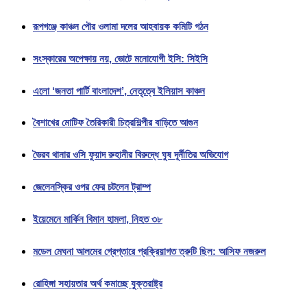
রূপগঞ্জে কাঞ্চন পৌর ওলামা দলের আহবায়ক কমিটি গঠন
সংস্কারের অপেক্ষায় নয়, ভোটে মনোযোগী ইসি: সিইসি
এলো ‘জনতা পার্টি বাংলাদেশ’, নেতৃত্বে ইলিয়াস কাঞ্চন
বৈশাখের মোটিফ তৈরিকারী চিত্রশিল্পীর বাড়িতে আগুন
ভৈরব থানার ওসি ফুয়াদ রুহানীর বিরুদ্ধে ঘুষ দূর্নীতির অভিযোগ
জেলেনস্কির ওপর ফের চটলেন ট্রাম্প
ইয়েমেনে মার্কিন বিমান হামলা, নিহত ৩৮
মডেল মেঘনা আলমের গ্রেপ্তারে প্রক্রিয়াগত ত্রুটি ছিল: আসিফ নজরুল
রোহিঙ্গা সহায়তার অর্থ কমাচ্ছে যুক্তরাষ্ট্র