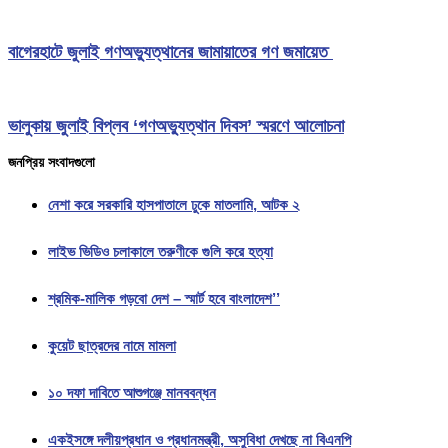
বাগেরহাটে জুলাই গণঅভ্যুত্থানের জামায়াতের গণ জমায়েত
ভালুকায় জুলাই বিপ্লব ‘গণঅভ্যুত্থান দিবস’ স্মরণে আলোচনা
জনপ্রিয় সংবাদগুলো
নেশা করে সরকারি হাসপাতালে ঢুকে মাতলামি, আটক ২
লাইভ ভিডিও চলাকালে তরুণীকে গুলি করে হত্যা
শ্রমিক-মালিক গড়বো দেশ – স্মার্ট হবে বাংলাদেশ’’
কুয়েট ছাত্রদের নামে মামলা
১০ দফা দাবিতে আশুগঞ্জে মানববন্ধন
একইসঙ্গে দলীয়প্রধান ও প্রধানমন্ত্রী, অসুবিধা দেখছে না বিএনপি