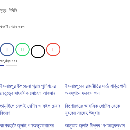
সূত্র: বিবিসি
খবরটি শেয়ার করুন
অন্যান্য খবর
ইসলামপুর উপজেলা গ্রাম পুলিশদের
ইসলামপুরের রাজনীতির মাঠে শক্তিশালী
নেতৃত্বে সাংবাদিক সোহেল আহসান
অবস্থানে ফরহাদ খান
তাড়াইলে সেলাই মেশিন ও হুইল চেয়ার
কিশোরগঞ্জে আবাসিক হোটেল থেকে
বিতরণ
যুবকের মরদেহ উদ্ধার
বাগেরহাটে জুলাই গণঅভ্যুত্থানের
ভালুকায় জুলাই বিপ্লব ‘গণঅভ্যুত্থান