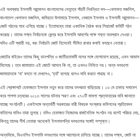
এই অবস্থায় ইসলামী আন্দোলন বাংলাদেশের নেতৃত্বে পাঁচটি নিবন্ধিত দল—খেলাফত মজলিস,
বাংলাদেশ খেলাফত মজলিস, জমিয়তে উলামায়ে ইসলাম, নেজামে ইসলাম ও ইসলামী আন্দোলন—
জোট গঠনের পথে এগিয়ে যাচ্ছে। ইতোমধ্যে তারা একাধিক বৈঠক করে লিয়াজোঁ কমিটি গঠন
করেছে। তাদের লক্ষ্য নির্বাচনকে কেন্দ্র করে ইসলামি আদর্শের পক্ষে শক্ত অবস্থান নেওয়া।
যদিও এটি স্থায়ী নয়, বরং নির্বাচনি জোট হিসেবেই সীমিত রাখার কথাই বলছেন নেতারা।
জোটের বাইরেও তাদের কিছু ডানপন্থি ও জাতীয়তাবাদী দলের সঙ্গে যোগাযোগ রয়েছে, এমন আভাস
মিলেছে। তবে জামায়াত এই জোটে আসবে কি না, তা এখনও নিশ্চিত নয়। অন্য দলগুলো
জামায়াতকে ‘না’ বলতে না দেখলেও, ‘হ্যাঁ’ বলেছে বলেও দাবি করতে পারছে না।
এই প্রেক্ষাপটে হেফাজতে ইসলাম নতুন করে তাদের তৎপরতা বাড়িয়েছে। ১৩ মে ঢাকায় সমাবেশ
করে শাপলা চত্বরের ২০১৩ সালের ঘটনার স্মরণ এবং ২৭০টি মামলা প্রত্যাহারের দাবি জানাতে
যাচ্ছে সংগঠনটি। একইসঙ্গে অন্তর্বর্তী সরকারের নারী বিষয়ক সংস্কার কমিশনের প্রতিবেদন
বাতিলের দাবিও তারা তুলছে। যদিও হেফাজত নিজেদের রাজনৈতিক সংগঠন নয় বলেই পরিচয় দেয়,
কিন্তু তাদের শীর্ষ নেতারা অনেকেই ইসলামপন্থি দলগুলোর সঙ্গেই সম্পৃক্ত।
অন্যদিকে, বিএনপিও ইসলামি দলগুলোর সঙ্গে আলোচনা চালিয়ে যাচ্ছে। তাদের লক্ষ্য, জোট না