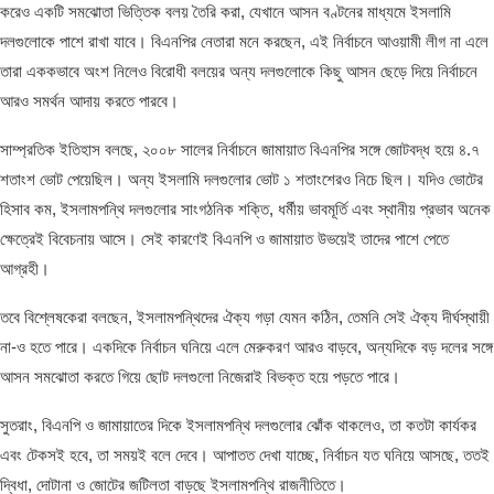
করেও একটি সমঝোতা ভিত্তিক বলয় তৈরি করা, যেখানে আসন বণ্টনের মাধ্যমে ইসলামি
দলগুলোকে পাশে রাখা যাবে। বিএনপির নেতারা মনে করছেন, এই নির্বাচনে আওয়ামী লীগ না এলে
তারা এককভাবে অংশ নিলেও বিরোধী বলয়ের অন্য দলগুলোকে কিছু আসন ছেড়ে দিয়ে নির্বাচনে
আরও সমর্থন আদায় করতে পারবে।
সাম্প্রতিক ইতিহাস বলছে, ২০০৮ সালের নির্বাচনে জামায়াত বিএনপির সঙ্গে জোটবদ্ধ হয়ে ৪.৭
শতাংশ ভোট পেয়েছিল। অন্য ইসলামি দলগুলোর ভোট ১ শতাংশেরও নিচে ছিল। যদিও ভোটের
হিসাব কম, ইসলামপন্থি দলগুলোর সাংগঠনিক শক্তি, ধর্মীয় ভাবমূর্তি এবং স্থানীয় প্রভাব অনেক
ক্ষেত্রেই বিবেচনায় আসে। সেই কারণেই বিএনপি ও জামায়াত উভয়েই তাদের পাশে পেতে
আগ্রহী।
তবে বিশ্লেষকেরা বলছেন, ইসলামপন্থিদের ঐক্য গড়া যেমন কঠিন, তেমনি সেই ঐক্য দীর্ঘস্থায়ী
না-ও হতে পারে। একদিকে নির্বাচন ঘনিয়ে এলে মেরুকরণ আরও বাড়বে, অন্যদিকে বড় দলের সঙ্গে
আসন সমঝোতা করতে গিয়ে ছোট দলগুলো নিজেরাই বিভক্ত হয়ে পড়তে পারে।
সুতরাং, বিএনপি ও জামায়াতের দিকে ইসলামপন্থি দলগুলোর ঝোঁক থাকলেও, তা কতটা কার্যকর
এবং টেকসই হবে, তা সময়ই বলে দেবে। আপাতত দেখা যাচ্ছে, নির্বাচন যত ঘনিয়ে আসছে, ততই
দ্বিধা, দোটানা ও জোটের জটিলতা বাড়ছে ইসলামপন্থি রাজনীতিতে।