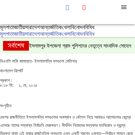
মূলপাতা
জাতীয়
সারাদেশ
আন্তর্জাতিক
খেলা
বিনোদন
বিবিধ
মূলপাতা
জাতীয়
সারাদেশ
আন্তর্জাতিক
খেলা
বিনোদন
বিবিধ
সর্বশেষ
ইসলামপুর উপজেলা গ্রাম পুলিশদের নেতৃত্বে সাংবাদিক সোহেল
বিএনপি নাকি জামায়াত- ইসলামপন্থি দলগুলো দোটানায়
বাংলাদেশ রিপোর্ট
প্রকাশ :
৮:১৮ মি:
২, মে, ২০২৫
সংগৃহীত
দেশের রাজনীতিতে ইসলামপন্থি দলগুলোর অবস্থান ও কৌশল নিয়ে আবারও আলোচনার কেন্দ্রে
এসেছে তাদের সম্ভাব্য নির্বাচনি মেরুকরণ। দীর্ঘদিন নিজেদের মধ্যকার মতবিরোধ ও দ্বন্দ্বে
বিভক্ত থাকা এই ধারার রাজনৈতিক দলগুলো এখন একটি প্রশ্নে একমত—নির্বাচন সামনে রেখে