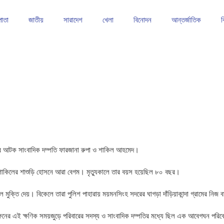
পাতা
জাতীয়
সারাদেশ
খেলা
বিনোদন
আন্তর্জাতিক
ব
াঠে শক্তিশালী অবস্থানে ফরহাদ খান
তাড়াইলে সেলাই মেশিন ও হুইল চেয়ার বিতরণ
কিশোরগঞ্জে আবাসিক
রাগারে আটক সাংবাদিক দম্পতি ফারজানা রুপা ও শাকিল আহমেদ।
ও শাকিলের শাশুড়ি হোসনে আরা বেগম। মৃত্যুকালে তার বয়স হয়েছিল ৮০ বছর।
 মুক্তি দেয়। বিকেলে তারা পুলিশ পাহারায় ময়মনসিংহ সদরের ঘাগড়া দাঁড়িয়াকান্দা গ্রামের নি
দাফনের এই ক্ষণিক সময়জুড়ে পরিবারের সদস্য ও সাংবাদিক দম্পতির মধ্যে ছিল এক আবেগঘন পরি