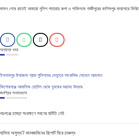
দাফন শেষে রাতেই আবারো পুলিশ পাহারায় রুপা ও শাকিলকে গাজীপুরের কাশিমপুর কারাগারে ফিরিয়
অন্যান্য খবর
ইসলামপুর উপজেলা গ্রাম পুলিশদের নেতৃত্বে সাংবাদিক সোহেল আহসান
কিশোরগঞ্জে আবাসিক হোটেল থেকে যুবকের মরদেহ উদ্ধার
জনপ্রিয় সংবাদগুলো
নাঃগঞ্জে চামড়া সংরক্ষণে লবণের ঘাটতি নেই
হাসিনা অসুস্থ? মানবজমিনের রিপোর্ট ঘিরে চাঞ্চল্য