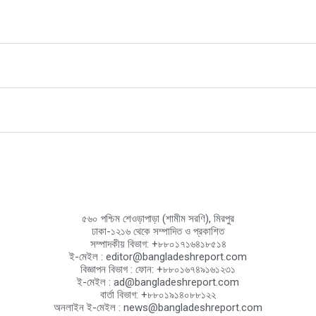
৫৬০ পশ্চিম শেওড়াপাড়া (শামীম সরণি), মিরপুর
ঢাকা-১২১৬ থেকে সম্পাদিত ও প্রকাশিত
সম্পাদকীয় বিভাগ: +৮৮০১৭১৬৪১৮৫১৪
ই-মেইল : editor@bangladeshreport.com
বিজ্ঞাপন বিভাগ : ফোন: +৮৮০১৬৭৪৯১৬১২৩১
ই-মেইল : ad@bangladeshreport.com
বার্তা বিভাগ: +৮৮০১৯১৪০৮৮১২২
অনলাইন ই-মেইল : news@bangladeshreport.com