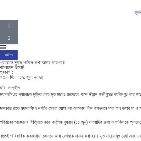
মূল
সর্বশেষ
ইসলামপুর উপজেলা গ্রাম পুলিশদের নেতৃত্বে সাংবাদিক সোহেল আহসান
ইসলামপুরের রাজনীতির ম
প্যারোলে মুক্ত শাকিল-রুপা আবার কারাগারে
বাংলাদেশ রিপোর্ট
প্রকাশ :
৭:৫০ মি:
১২, জুন, ২০২৫
ছবি: সংগৃহীত
ময়মনসিংহে প্যারোলে মুক্তি পেয়ে মৃত মায়ের মরদেহের পাশে দাঁড়ান গাজীপুরের কাশিমপুর কা
মঙ্গলবার রাতে ময়মনসিংহ নগরীর সেহরা ধোপাখলা এলাকায় নিজ বাসভবনে মারা যান রুপার মা 
পরিবারের আবেদনের ভিত্তিতে কারা কর্তৃপক্ষ বুধবার (১১ জুন) সাংবাদিক রুপা ও শাকিলকে প্যারোলে
রাতেই পারিবারিক কবরস্থানে হোসনে আরা বেগমকে দাফন করা হয়। মৃত মায়ের মুখ দেখা এবং 