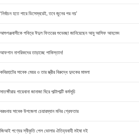
‘নির্বাচন হতে পারে ডিসেম্বরেই, তবে জুনের পর নয়’
আশুগঞ্জবাসীকে পবিত্র ঈদুল ফিতরের শুভেচ্ছা জানিয়েছেন আবু আসিফ আহমেদ
আফগান নাগরিকদের তাড়াচ্ছে পাকিস্তান​!
কবিরহাটের সাবেক মেয়র ও তার স্ত্রীর বিরুদ্ধে দুদকের মামলা
সাতক্ষীরায় গায়েবানা জানাজা ঘিরে পাল্টাপাল্টি কর্মসূচি
বরগুনায় সাবেক উপজেলা চেয়ারম্যান মনির গ্রেফতার
জিআই পণ্যের স্বীকৃতি পেল ভোলার ঐতিহ্যবাহী মইষা দই