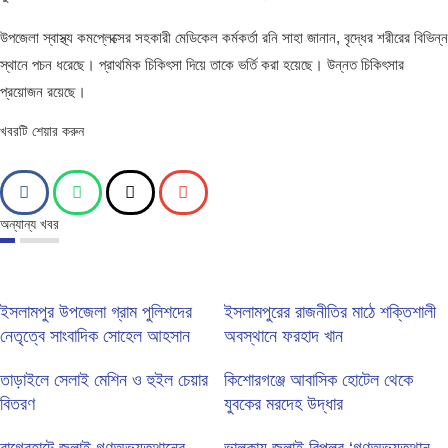
উপজেলা স্বাস্থ্য কমপ্লেক্সের সহকারী মেডিকেল কর্মকর্তা রনি সাহা জানান, বৃদ্ধের শরীরের বিভিন্ন
স্থানে পচন ধরেছে। প্রাথমিক চিকিৎসা দিয়ে তাকে ভর্তি করা হয়েছে। উন্নত চিকিৎসার
প্রয়োজন রয়েছে।
খবরটি শেয়ার করুন
অন্যান্য খবর
ইসলামপুর উপজেলা গ্রাম পুলিশদের
ইসলামপুরের রাজনীতির মাঠে শক্তিশালী
নেতৃত্বে সাংবাদিক সোহেল আহসান
অবস্থানে ফরহাদ খান
তাড়াইলে সেলাই মেশিন ও হুইল চেয়ার
কিশোরগঞ্জে আবাসিক হোটেল থেকে
বিতরণ
যুবকের মরদেহ উদ্ধার