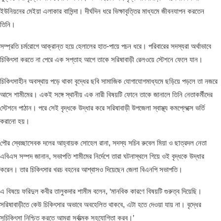
ইউনিয়নের মেইয়া এলাকার বাসিন্দা। দীর্ঘদিন ধরে ভিক্ষাবৃত্তির মাধ্যমে জীবনযাপন করতেন
তিনি।
সম্প্রতি চর্মরোগে আক্রান্ত হয়ে হেলালের হাত-পায়ে পচন ধরে। পরিবারের সদস্যরা অর্থাভাবে
চিকিৎসা করতে না পেরে এক সপ্তাহ আগে তাকে সরিষাবাড়ী রেলওয়ে স্টেশনে ফেলে যান।
চিকিৎসাহীন অবস্থায় পড়ে থাকা বৃদ্ধের ছবি সামাজিক যোগাযোগমাধ্যমে ছড়িয়ে পড়লে তা নজরে
আসে শামীমের। একই সঙ্গে স্থানীয় এক নারী বিষয়টি ফোনে তাকে জানালে তিনি নেতাকর্মীদের
স্টেশনে পাঠান। পরে সেই বৃদ্ধকে উদ্ধার করে সরিষাবাড়ী উপজেলা স্বাস্থ্য কমপ্লেক্সে ভর্তি
করানো হয়।
পৌর স্বেচ্ছাসেবক দলের আহ্বায়ক সোহেল রানা, সদস্য সচিব রুবেল মিয়া ও ছাত্রদল নেতা
এবিএস সম্পদ জানান, সভাপতি শামীমের নির্দেশে তারা ঘটনাস্থলে গিয়ে ওই বৃদ্ধকে উদ্ধার
করেন। তার চিকিৎসার খরচ বহনের আশ্বাসও দিয়েছেন জেলা বিএনপি সভাপতি।
এ বিষয়ে ফরিদুল কবীর তালুকদার শামীম বলেন, ‘মানবিক কারণে বিষয়টি গুরুত্ব দিয়েছি।
সরিষাবাড়ীতে কেউ চিকিৎসার অভাবে অবহেলিত থাকবে, এটা হতে দেওয়া যায় না। বৃদ্ধের
সুচিকিৎসা নিশ্চিত করতে আমরা সর্বাত্মক সহযোগিতা করব।’