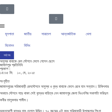
মূলপাতা
জাতীয়
সারাদেশ
আন্তর্জাতিক
খেলা
বিনোদন
বিবিধ
সর্বশেষ
ইসলামপুর উপজেলা গ্রাম পুলিশদের নেতৃত্বে সাংবাদিক সোহেল আহসান
ইসলামপুরের রাজনীতির ম
অসুস্থ বাবাকে রেল স্টেশনে ফেলে গেলেন ছেলে
জামালপুর প্রতিনিধি
প্রকাশ :
১৪:৩৫ মি:
১০, মে, ২০২৫
সংগৃহীত
জামালপুরের সরিষাবাড়ী রেলস্টেশনে অসুস্থ ও বৃদ্ধ বাবাকে ফেলে রেখে যান সন্তান। চিকিৎসার
অভাবে স্টেশনে পড়ে থাকা সেই বৃদ্ধের দায়িত্ব নেন জামালপুর জেলা বিএনপির সভাপতি ফরিদুল
কবীর তালুকদার শামীম।
ভুক্তভোগী বৃদ্ধের নাম হেলাল উদ্দিন। ৭০ বছরের এই বৃদ্ধ সরিষাবাড়ী উপজেলার পিংনা