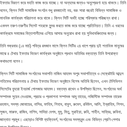
ইফতার বিরতণ করে মহতি কাজ করে যাচ্ছে। যা অন্যদের জন্যও অনুপ্রেরণা হয়ে থাকবে। তিনি
বলেন, ক্লিন সিটি সামাজিক সংগঠন শুধু রমজানেই নয়, বরং সারা বছরই বিভিন্ন সামাজিক ও
মানবিক কার্যক্রম পরিচালনা করে থাকে। ক্লিন সিটি অর্থই হচ্ছে পরিস্কার পরিচ্ছন্ন রাখা।
একদল তরুণ-তরুণীর সিলেট শহরকে সুন্দর করতে কাজ করে যাচ্ছে প্রতিনিয়ত। তিনি এ ধরনের
কার্যক্রমে সমাজের বিত্তশালীদের এগিয়ে আসার অনুরোধ রাখা হয় সুবিধাবঞ্চিতদের জন্য।
তিনি শুক্রবার (১৪ মার্চ) পবিত্র রমজান মাসে ক্লিন সিটির ২য় ধাপে প্রায় দুই শতাধিক মানুষের
মাঝে ৪ টেখায় ইফতার বিতরণ কার্যক্রম অনুষ্ঠানে প্রধান অতিথির বক্তব্যে তিনি উপরোক্ত
কথাগুলো বলেন।
ক্লিন সিটি সামাজিক সংগঠনের সভাপতি নাজিব আহমদ অপুর সভাপতিত্বে ও সেক্রেটারি আব্দুল
লতিফের পরিচালনায় ৪ টেখায় ইফতার বিতরণ অনুষ্ঠানে বিশেষ অতিথি ছিলেন, এখন টেলিভিশন
সিলেটের ব্যুরো ইনচার্জ গোলজার আহমদ। বক্তব্য রাখেন ও উপস্থিত ছিলেন, সংগঠনের অর্থ
সম্পাদক সুয়েব নেওয়াজ, প্রচার ও প্রকাশনা সম্পাদক আবু তাহের, লজিস্টিক সম্পাদক তারেক
রহমান, সদস্য জোবায়ের, নাসির, ফাহিম, শিহাব, বাবুল, রুবেল, রবিউল, আলি, ইব্রাহিম, শিপন,
সুজন, মারুফ, রাজিব, নাশিদ, সাদিয়া বেগম, মুমু, মিতু, সুরাইয়া, রুহি, শাহীন, সাব্বির, রুবিনা,
জান্নাত প্রমুখ। এছাড়াও বিশিষ্ট ব্যক্তিবর্গ, সংগঠনের সদস্যবৃন্দ এবং বিভিন্ন শ্রেণি-পেশার