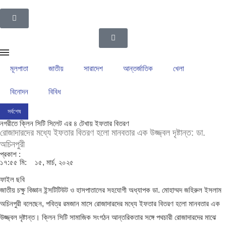
মূলপাতা
জাতীয়
সারাদেশ
আন্তর্জাতিক
খেলা
বিনোদন
বিবিধ
সর্বশেষ
ইসলামপুর উপজেলা গ্রাম পুলিশদের নেতৃত্বে সাংবাদিক সোহেল আহসান
ইসলামপুরের রাজনীতির ম
নগরীতে ক্লিন সিটি সিলেট এর ৪ টেখায় ইফতার বিতরণ
রোজাদারদের মধ্যে ইফতার বিতরণ হলো মানবতার এক উজ্জ্বল দৃষ্টান্ত: ডা.
অচিনপুরী
প্রকাশ :
১৭:৫৫ মি:
১৫, মার্চ, ২০২৫
ফাইল ছবি
জাতীয় চক্ষু বিজ্ঞান ইন্সটিটিউট ও হাসপাতালের সহযোগী অধ্যাপক ডা. মোহাম্মদ জহিরুল ইসলাম
অচিনপুরী বলেছেন, পবিত্র রমজান মাসে রোজাদারদের মধ্যে ইফতার বিতরণ হলো মানবতার এক
উজ্জ্বল দৃষ্টান্ত। ক্লিন সিটি সামাজিক সংগঠন আন্তরিকতার সঙ্গে পথচারী রোজাদারদের মাঝে