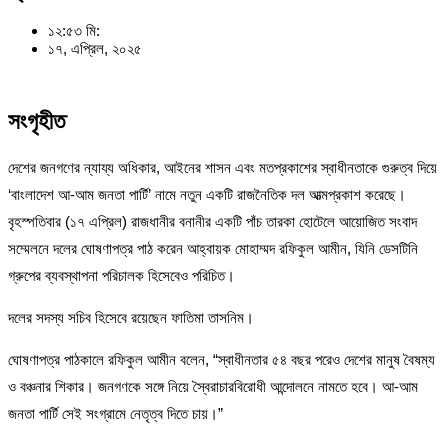
১২:৫৩ মি:
১৭, এপ্রিল, ২০২৫
সংগৃহীত
দেশের জনগণের ন্যায্য অধিকার, আইনের শাসন এবং মতপ্রকাশের স্বাধীনতাকে গুরুত্ব দিয়ে
‘বাংলাদেশ আ-আম জনতা পার্টি’ নামে নতুন একটি রাজনৈতিক দল আত্মপ্রকাশ করেছে।
বৃহস্পতিবার (১৭ এপ্রিল) রাজধানীর বনানীর একটি পাঁচ তারকা হোটেলে আয়োজিত সংবাদ
সম্মেলনে দলের ঘোষণাপত্র পাঠ করেন আহ্বায়ক মোহাম্মদ রফিকুল আমীন, যিনি ডেসটিনি
গ্রুপের ব্যবস্থাপনা পরিচালক হিসেবেও পরিচিত।
দলের সদস্য সচিব হিসেবে রয়েছেন ফাতিমা তাসনিম।
ঘোষণাপত্র পাঠকালে রফিকুল আমীন বলেন, “স্বাধীনতার ৫৪ বছর পরেও দেশের মানুষ বৈষম্য
ও বঞ্চনার শিকার। জনগণকে সঙ্গে নিয়ে স্বৈরাচারবিরোধী আন্দোলনে নামতে হবে। আ-আম
জনতা পার্টি সেই সংগ্রামে নেতৃত্ব দিতে চায়।”