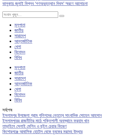
ভালুকায় জুলাই বিপ্লব ‘গণঅভ্যুত্থান দিবস’ স্মরণে আলোচনা
মূলপাতা
জাতীয়
সারাদেশ
আন্তর্জাতিক
খেলা
বিনোদন
বিবিধ
মূলপাতা
জাতীয়
সারাদেশ
আন্তর্জাতিক
খেলা
বিনোদন
বিবিধ
সর্বশেষ
ইসলামপুর উপজেলা গ্রাম পুলিশদের নেতৃত্বে সাংবাদিক সোহেল আহসান
ইসলামপুরের রাজনীতির মাঠে শক্তিশালী অবস্থানে ফরহাদ খান
তাড়াইলে সেলাই মেশিন ও হুইল চেয়ার বিতরণ
কিশোরগঞ্জে আবাসিক হোটেল থেকে যুবকের মরদেহ উদ্ধার