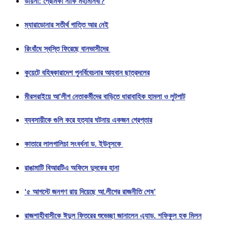
ডায়না: প্রেমিকা নাকি মহামানবী?
ম্যারাডোনার সতীর্থ গাত্তি আর নেই
রিংবাঁধে স্বস্তি ফিরেছে বানভাসীদের
কুয়েটে বহিষ্কারাদেশ পুনর্বিবেচনার আহ্বান ছাত্রদলের
মীরসরাইয়ে আ’লীগ নেতাকর্মীদের বাড়িতে ধারাবাহিক হামলা ও লুটপাট
ব্যবসায়ীকে গুলি করে হত্যার ঘটনায় একজন গ্রেপ্তার
কাতারে লালগালিচা সংবর্ধনা ড. ইউনূসকে
রাঙামাটি বিআরটিএ অফিসে দুদকের হানা
‘৫ আগস্টে জনগণ রায় দিয়েছে আ.লীগের রাজনীতি শেষ’
রাজশাহীবাসীকে ঈদুল ফিতরের শুভেচ্ছা জানালেন এ্যাড. শফিকুল হক মিলন