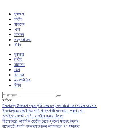
মূলপাতা
জাতীয়
সারাদেশ
খেলা
বিনোদন
আন্তর্জাতিক
বিবিধ
মূলপাতা
জাতীয়
সারাদেশ
খেলা
বিনোদন
আন্তর্জাতিক
বিবিধ
সর্বশেষ
ইসলামপুর উপজেলা গ্রাম পুলিশদের নেতৃত্বে সাংবাদিক সোহেল আহসান
ইসলামপুরের রাজনীতির মাঠে শক্তিশালী অবস্থানে ফরহাদ খান
তাড়াইলে সেলাই মেশিন ও হুইল চেয়ার বিতরণ
কিশোরগঞ্জে আবাসিক হোটেল থেকে যুবকের মরদেহ উদ্ধার
বাগেরহাটে জুলাই গণঅভ্যুত্থানের জামায়াতের গণ জমায়েত