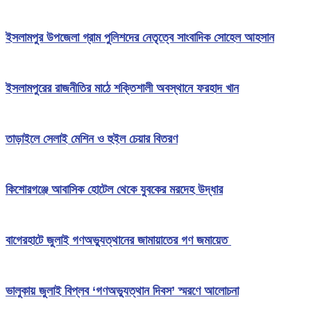
ইসলামপুর উপজেলা গ্রাম পুলিশদের নেতৃত্বে সাংবাদিক সোহেল আহসান
ইসলামপুরের রাজনীতির মাঠে শক্তিশালী অবস্থানে ফরহাদ খান
তাড়াইলে সেলাই মেশিন ও হুইল চেয়ার বিতরণ
কিশোরগঞ্জে আবাসিক হোটেল থেকে যুবকের মরদেহ উদ্ধার
বাগেরহাটে জুলাই গণঅভ্যুত্থানের জামায়াতের গণ জমায়েত
ভালুকায় জুলাই বিপ্লব ‘গণঅভ্যুত্থান দিবস’ স্মরণে আলোচনা