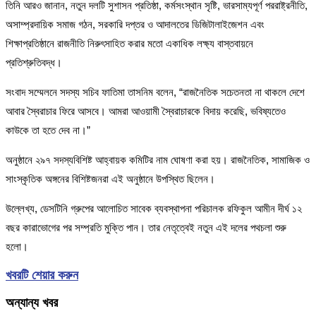
তিনি আরও জানান, নতুন দলটি সুশাসন প্রতিষ্ঠা, কর্মসংস্থান সৃষ্টি, ভারসাম্যপূর্ণ পররাষ্ট্রনীতি,
অসাম্প্রদায়িক সমাজ গঠন, সরকারি দপ্তর ও আদালতের ডিজিটালাইজেশন এবং
শিক্ষাপ্রতিষ্ঠানে রাজনীতি নিরুৎসাহিত করার মতো একাধিক লক্ষ্য বাস্তবায়নে
প্রতিশ্রুতিবদ্ধ।
সংবাদ সম্মেলনে সদস্য সচিব ফাতিমা তাসনিম বলেন, “রাজনৈতিক সচেতনতা না থাকলে দেশে
আবার স্বৈরাচার ফিরে আসবে। আমরা আওয়ামী স্বৈরাচারকে বিদায় করেছি, ভবিষ্যতেও
কাউকে তা হতে দেব না।”
অনুষ্ঠানে ২৯৭ সদস্যবিশিষ্ট আহ্বায়ক কমিটির নাম ঘোষণা করা হয়। রাজনৈতিক, সামাজিক ও
সাংস্কৃতিক অঙ্গনের বিশিষ্টজনরা এই অনুষ্ঠানে উপস্থিত ছিলেন।
উল্লেখ্য, ডেসটিনি গ্রুপের আলোচিত সাবেক ব্যবস্থাপনা পরিচালক রফিকুল আমীন দীর্ঘ ১২
বছর কারাভোগের পর সম্প্রতি মুক্তি পান। তার নেতৃত্বেই নতুন এই দলের পথচলা শুরু
হলো।
খবরটি শেয়ার করুন
অন্যান্য খবর