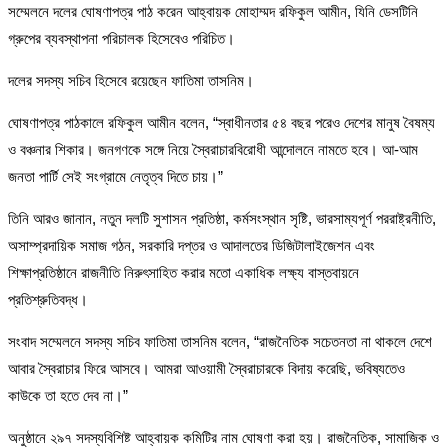
সম্মেলনে দলের ঘোষণাপত্র পাঠ করেন আহ্বায়ক মোহাম্মদ রফিকুল আমীন, যিনি ডেসটিনি
গ্রুপের ব্যবস্থাপনা পরিচালক হিসেবেও পরিচিত।
দলের সদস্য সচিব হিসেবে রয়েছেন ফাতিমা তাসনিম।
ঘোষণাপত্র পাঠকালে রফিকুল আমীন বলেন, “স্বাধীনতার ৫৪ বছর পরেও দেশের মানুষ বৈষম্য
ও বঞ্চনার শিকার। জনগণকে সঙ্গে নিয়ে স্বৈরাচারবিরোধী আন্দোলনে নামতে হবে। আ-আম
জনতা পার্টি সেই সংগ্রামে নেতৃত্ব দিতে চায়।”
তিনি আরও জানান, নতুন দলটি সুশাসন প্রতিষ্ঠা, কর্মসংস্থান সৃষ্টি, ভারসাম্যপূর্ণ পররাষ্ট্রনীতি,
অসাম্প্রদায়িক সমাজ গঠন, সরকারি দপ্তর ও আদালতের ডিজিটালাইজেশন এবং
শিক্ষাপ্রতিষ্ঠানে রাজনীতি নিরুৎসাহিত করার মতো একাধিক লক্ষ্য বাস্তবায়নে
প্রতিশ্রুতিবদ্ধ।
সংবাদ সম্মেলনে সদস্য সচিব ফাতিমা তাসনিম বলেন, “রাজনৈতিক সচেতনতা না থাকলে দেশে
আবার স্বৈরাচার ফিরে আসবে। আমরা আওয়ামী স্বৈরাচারকে বিদায় করেছি, ভবিষ্যতেও
কাউকে তা হতে দেব না।”
অনুষ্ঠানে ২৯৭ সদস্যবিশিষ্ট আহ্বায়ক কমিটির নাম ঘোষণা করা হয়। রাজনৈতিক, সামাজিক ও