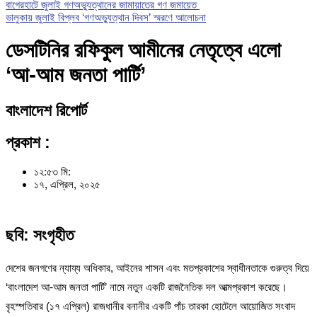
বাগেরহাটে জুলাই গণঅভ্যুত্থানের জামায়াতের গণ জমায়েত
ভালুকায় জুলাই বিপ্লব ‘গণঅভ্যুত্থান দিবস’ স্মরণে আলোচনা
ডেসটিনির রফিকুল আমীনের নেতৃত্বে এলো
‘আ-আম জনতা পার্টি’
বাংলাদেশ রিপোর্ট
প্রকাশ :
১২:৫৩ মি:
১৭, এপ্রিল, ২০২৫
ছবি: সংগৃহীত
দেশের জনগণের ন্যায্য অধিকার, আইনের শাসন এবং মতপ্রকাশের স্বাধীনতাকে গুরুত্ব দিয়ে
‘বাংলাদেশ আ-আম জনতা পার্টি’ নামে নতুন একটি রাজনৈতিক দল আত্মপ্রকাশ করেছে।
বৃহস্পতিবার (১৭ এপ্রিল) রাজধানীর বনানীর একটি পাঁচ তারকা হোটেলে আয়োজিত সংবাদ