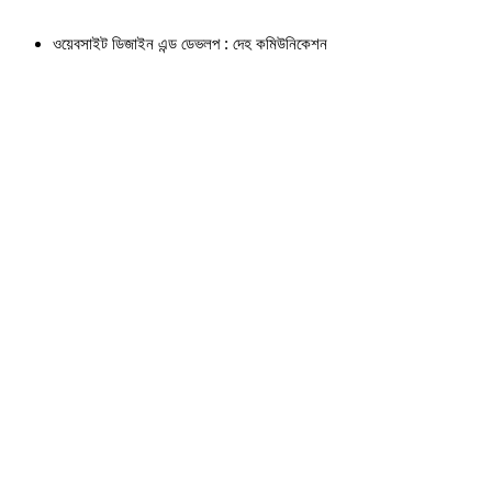
ওয়েবসাইট ডিজাইন এন্ড ডেভলপ : দেহ কমিউনিকেশন