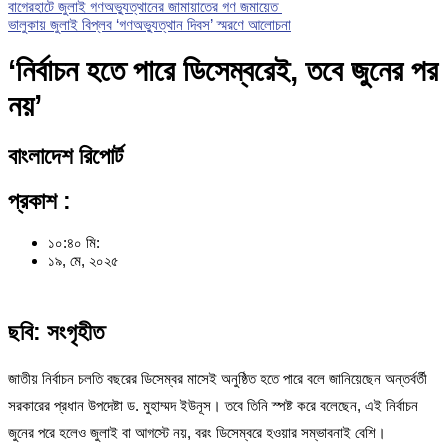
বাগেরহাটে জুলাই গণঅভ্যুত্থানের জামায়াতের গণ জমায়েত
ভালুকায় জুলাই বিপ্লব ‘গণঅভ্যুত্থান দিবস’ স্মরণে আলোচনা
‘নির্বাচন হতে পারে ডিসেম্বরেই, তবে জুনের পর
নয়’
বাংলাদেশ রিপোর্ট
প্রকাশ :
১০:৪০ মি:
১৯, মে, ২০২৫
ছবি: সংগৃহীত
জাতীয় নির্বাচন চলতি বছরের ডিসেম্বর মাসেই অনুষ্ঠিত হতে পারে বলে জানিয়েছেন অন্তর্বর্তী
সরকারের প্রধান উপদেষ্টা ড. মুহাম্মদ ইউনূস। তবে তিনি স্পষ্ট করে বলেছেন, এই নির্বাচন
জুনের পরে হলেও জুলাই বা আগস্টে নয়, বরং ডিসেম্বরে হওয়ার সম্ভাবনাই বেশি।