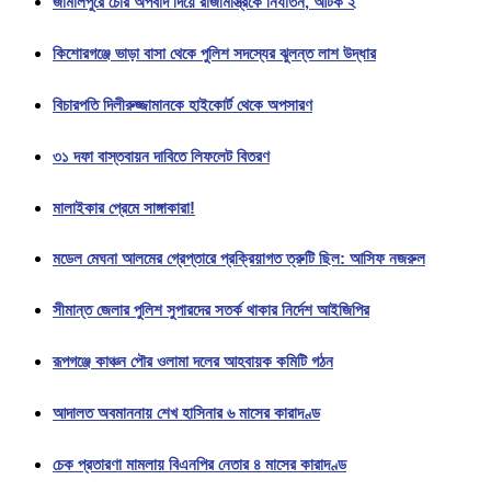
জামালপুরে চোর অপবাদ দিয়ে রাজমিস্ত্রিকে নির্যাতন, আটক ২
কিশোরগঞ্জে ভাড়া বাসা থেকে পুলিশ সদস্যের ঝুলন্ত লাশ উদ্ধার
বিচারপতি দিলীরুজ্জামানকে হাইকোর্ট থেকে অপসারণ
৩১ দফা বাস্তবায়ন দাবিতে লিফলেট বিতরণ
মালাইকার প্রেমে সাঙ্গাকারা!
মডেল মেঘনা আলমের গ্রেপ্তারে প্রক্রিয়াগত ত্রুটি ছিল: আসিফ নজরুল
সীমান্ত জেলার পুলিশ সুপারদের সতর্ক থাকার নির্দেশ আইজিপির
রূপগঞ্জে কাঞ্চন পৌর ওলামা দলের আহবায়ক কমিটি গঠন
আদালত অবমাননায় শেখ হাসিনার ৬ মাসের কারাদণ্ড
চেক প্রতারণা মামলায় বিএনপির নেতার ৪ মাসের কারাদণ্ড