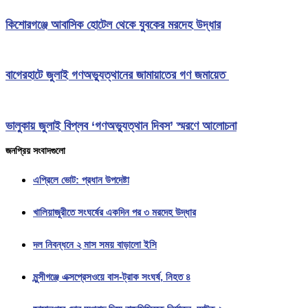
কিশোরগঞ্জে আবাসিক হোটেল থেকে যুবকের মরদেহ উদ্ধার
বাগেরহাটে জুলাই গণঅভ্যুত্থানের জামায়াতের গণ জমায়েত
ভালুকায় জুলাই বিপ্লব ‘গণঅভ্যুত্থান দিবস’ স্মরণে আলোচনা
জনপ্রিয় সংবাদগুলো
এপ্রিলে ভোট: প্রধান উপদেষ্টা
খালিয়াজুরীতে সংঘর্ষের একদিন পর ৩ মরদেহ উদ্ধার
দল নিবন্ধনে ২ মাস সময় বাড়ালো ইসি
মুন্সীগঞ্জে এক্সপ্রেসওয়ে বাস-ট্রাক সংঘর্ষ, নিহত ৪