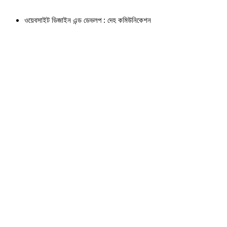
ওয়েবসাইট ডিজাইন এন্ড ডেভলপ : দেহ কমিউনিকেশন