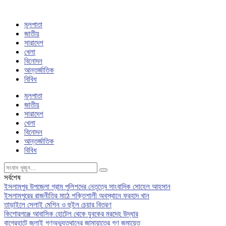
মূলপাতা
জাতীয়
সারাদেশ
খেলা
বিনোদন
আন্তর্জাতিক
বিবিধ
মূলপাতা
জাতীয়
সারাদেশ
খেলা
বিনোদন
আন্তর্জাতিক
বিবিধ
সর্বশেষ
ইসলামপুর উপজেলা গ্রাম পুলিশদের নেতৃত্বে সাংবাদিক সোহেল আহসান
ইসলামপুরের রাজনীতির মাঠে শক্তিশালী অবস্থানে ফরহাদ খান
তাড়াইলে সেলাই মেশিন ও হুইল চেয়ার বিতরণ
কিশোরগঞ্জে আবাসিক হোটেল থেকে যুবকের মরদেহ উদ্ধার
বাগেরহাটে জুলাই গণঅভ্যুত্থানের জামায়াতের গণ জমায়েত