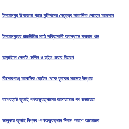
ইসলামপুর উপজেলা গ্রাম পুলিশদের নেতৃত্বে সাংবাদিক সোহেল আহসান
ইসলামপুরের রাজনীতির মাঠে শক্তিশালী অবস্থানে ফরহাদ খান
তাড়াইলে সেলাই মেশিন ও হুইল চেয়ার বিতরণ
কিশোরগঞ্জে আবাসিক হোটেল থেকে যুবকের মরদেহ উদ্ধার
বাগেরহাটে জুলাই গণঅভ্যুত্থানের জামায়াতের গণ জমায়েত
ভালুকায় জুলাই বিপ্লব ‘গণঅভ্যুত্থান দিবস’ স্মরণে আলোচনা