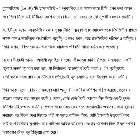
বৃহস্পতিবার (১৫ মে) ‘দি ইকোনমিস্ট’-এ প্রকাশিত এক সাক্ষাৎকারে তিনি এসব কথা বলেন।
তবে তিনি নিজে এই নির্বাচনে অংশ নেবেন কি না, সে বিষয়ে কোনো সুস্পষ্ট বক্তব্য দেননি।
ড. ইউনূস বলেন, অন্তর্বর্তী সরকার মূল্যস্ফীতি নিয়ন্ত্রণ এবং ব্যাংকখাতকে স্থিতিশীল রাখতে
সক্ষম হলেও সামগ্রিক অর্থনৈতিক প্রবৃদ্ধি এখনও দুর্বল, আর রাজনৈতিক পরিবেশও অস্থির।
তিনি বলেন, “বিপ্লবের নয় মাস পরও কাঙ্ক্ষিত পরিবর্তন আনা কঠিন হয়ে পড়েছে।”
প্রধান উপদেষ্টা জানান, আগামী জুলাইয়ের মধ্যে ‘ঐকমত্য কমিশন’ গঠনের মাধ্যমে একটি
‘জুলাই সনদ’ প্রণয়ন করা হবে, যা নির্বাচনের রোডম্যাপ তৈরি করবে। এই প্রক্রিয়ায়
রাজনৈতিক দলগুলোর সঙ্গে মতৈক্যে পৌঁছানোই মূল চ্যালেঞ্জ বলে উল্লেখ করেন তিনি।
তিনি আরও বলেন, বিভিন্ন মহলের দাবি অনুযায়ী একাধিক কমিশন গঠিত হয়েছে, তবে সব
খাতকে কাভার করা সম্ভব হয়নি। যেমন, কেউ কেউ তৈরি পোশাক শিল্প নিয়ে একটি পৃথক
কমিশন চাইলেও তা হয়নি। শিক্ষাখাতকেও অনেকের মতে প্রয়োজনীয় গুরুত্ব দেওয়া হয়নি।
সবচেয়ে বড় বিতর্ক দেখা দিয়েছে নারী সংস্কার কমিশন নিয়ে, যেটি ইসলামি উত্তরাধিকার
আইনে পরিবর্তনের সুপারিশ করে নারীদের অধিক অধিকার দেওয়ার প্রস্তাব দিলে ইসলামপন্থি
দলগুলোর তীব্র প্রতিক্রিয়া দেখা দেয়।