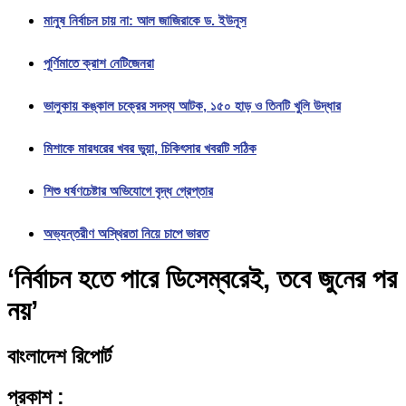
মানুষ নির্বাচন চায় না: আল জাজিরাকে ড. ইউনূস
পূর্ণিমাতে ক্রাশ নেটিজেনরা
ভালুকায় কঙ্কাল চক্রের সদস্য আটক, ১৫০ হাড় ও তিনটি খুলি উদ্ধার
মিশাকে মারধরের খবর ভুয়া, চিকিৎসার খবরটি সঠিক
শিশু ধর্ষণচেষ্টার অভিযোগে বৃদ্ধ গ্রেপ্তার
অভ্যন্তরীণ অস্থিরতা নিয়ে চাপে ভারত
‘নির্বাচন হতে পারে ডিসেম্বরেই, তবে জুনের পর
নয়’
বাংলাদেশ রিপোর্ট
প্রকাশ :