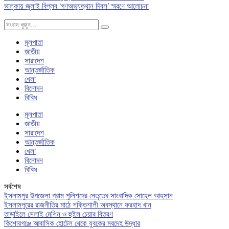
ভালুকায় জুলাই বিপ্লব ‘গণঅভ্যুত্থান দিবস’ স্মরণে আলোচনা
মূলপাতা
জাতীয়
সারাদেশ
আন্তর্জাতিক
খেলা
বিনোদন
বিবিধ
মূলপাতা
জাতীয়
সারাদেশ
আন্তর্জাতিক
খেলা
বিনোদন
বিবিধ
সর্বশেষ
ইসলামপুর উপজেলা গ্রাম পুলিশদের নেতৃত্বে সাংবাদিক সোহেল আহসান
ইসলামপুরের রাজনীতির মাঠে শক্তিশালী অবস্থানে ফরহাদ খান
তাড়াইলে সেলাই মেশিন ও হুইল চেয়ার বিতরণ
কিশোরগঞ্জে আবাসিক হোটেল থেকে যুবকের মরদেহ উদ্ধার