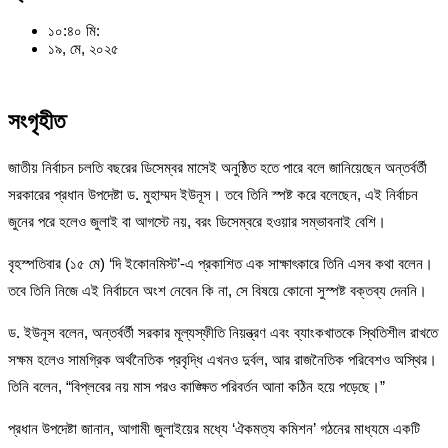
১০:৪০ মি:
১৯, মে, ২০২৫
সংগৃহীত
জাতীয় নির্বাচন চলতি বছরের ডিসেম্বর মাসেই অনুষ্ঠিত হতে পারে বলে জানিয়েছেন অন্তর্বর্তী
সরকারের প্রধান উপদেষ্টা ড. মুহাম্মদ ইউনূস। তবে তিনি স্পষ্ট করে বলেছেন, এই নির্বাচন
জুনের পরে হলেও জুলাই বা আগস্টে নয়, বরং ডিসেম্বরে হওয়ার সম্ভাবনাই বেশি।
বৃহস্পতিবার (১৫ মে) ‘দি ইকোনমিস্ট’-এ প্রকাশিত এক সাক্ষাৎকারে তিনি এসব কথা বলেন।
তবে তিনি নিজে এই নির্বাচনে অংশ নেবেন কি না, সে বিষয়ে কোনো সুস্পষ্ট বক্তব্য দেননি।
ড. ইউনূস বলেন, অন্তর্বর্তী সরকার মূল্যস্ফীতি নিয়ন্ত্রণ এবং ব্যাংকখাতকে স্থিতিশীল রাখতে
সক্ষম হলেও সামগ্রিক অর্থনৈতিক প্রবৃদ্ধি এখনও দুর্বল, আর রাজনৈতিক পরিবেশও অস্থির।
তিনি বলেন, “বিপ্লবের নয় মাস পরও কাঙ্ক্ষিত পরিবর্তন আনা কঠিন হয়ে পড়েছে।”
প্রধান উপদেষ্টা জানান, আগামী জুলাইয়ের মধ্যে ‘ঐকমত্য কমিশন’ গঠনের মাধ্যমে একটি