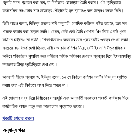
‘জুলাই সনদ’ প্রণয়ন করা হবে, যা নির্বাচনের রোডম্যাপ তৈরি করবে। এই প্রক্রিয়ায়
রাজনৈতিক দলগুলোর সঙ্গে মতৈক্যে পৌঁছানোই মূল চ্যালেঞ্জ বলে উল্লেখ করেন তিনি।
তিনি আরও বলেন, বিভিন্ন মহলের দাবি অনুযায়ী একাধিক কমিশন গঠিত হয়েছে, তবে সব
খাতকে কাভার করা সম্ভব হয়নি। যেমন, কেউ কেউ তৈরি পোশাক শিল্প নিয়ে একটি পৃথক
কমিশন চাইলেও তা হয়নি। শিক্ষাখাতকেও অনেকের মতে প্রয়োজনীয় গুরুত্ব দেওয়া হয়নি।
সবচেয়ে বড় বিতর্ক দেখা দিয়েছে নারী সংস্কার কমিশন নিয়ে, যেটি ইসলামি উত্তরাধিকার
আইনে পরিবর্তনের সুপারিশ করে নারীদের অধিক অধিকার দেওয়ার প্রস্তাব দিলে ইসলামপন্থি
দলগুলোর তীব্র প্রতিক্রিয়া দেখা দেয়।
আওয়ামী লীগের প্রসঙ্গে ড. ইউনূস বলেন, ১২ মে নির্বাচন কমিশন দলটির নিবন্ধন স্থগিত
করায় তারা এই নির্বাচনে অংশ নিতে পারবে না।
এই ঘোষণার মধ্য দিয়ে নির্বাচনের সময়সূচি এবং অন্তর্বর্তী সরকারের পরবর্তী কার্যক্রম ঘিরে
রাজনৈতিক অঙ্গনে নতুন করে আলোচনার সূত্রপাত হয়েছে।
খবরটি শেয়ার করুন
অন্যান্য খবর