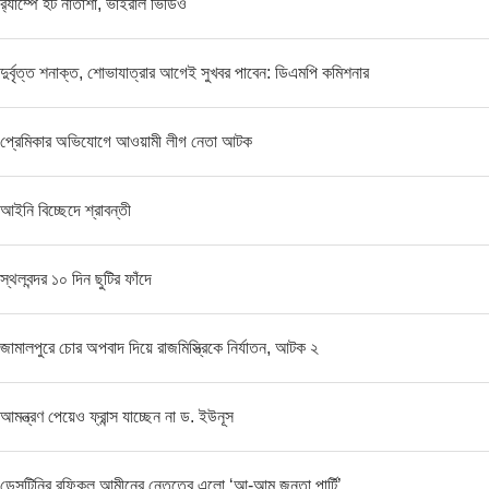
র‌্যাম্পে হট নাতাশা, ভাইরাল ভিডিও
দুর্বৃত্ত শনাক্ত, শোভাযাত্রার আগেই সুখবর পাবেন: ডিএমপি কমিশনার
প্রেমিকার অভিযোগে আওয়ামী লীগ নেতা আটক
আইনি বিচ্ছেদে শ্রাবন্তী
স্থলবন্দর ১০ দিন ছুটির ফাঁদে
জামালপুরে চোর অপবাদ দিয়ে রাজমিস্ত্রিকে নির্যাতন, আটক ২
আমন্ত্রণ পেয়েও ফ্রান্স যাচ্ছেন না ড. ইউনূস
ডেসটিনির রফিকুল আমীনের নেতৃত্বে এলো ‘আ-আম জনতা পার্টি’