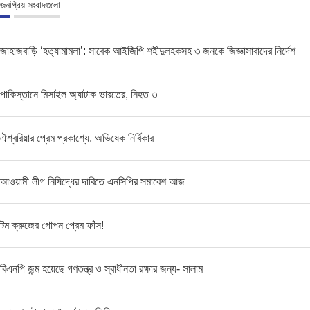
জনপ্রিয় সংবাদগুলো
জাহাজবাড়ি ‘হত্যামামলা’: সাবেক আইজিপি শহীদুলহকসহ ৩ জনকে জিজ্ঞাসাবাদের নির্দেশ
পাকিস্তানে মিসাইল অ্যাটাক ভারতের, নিহত ৩
ঐশ্বরিয়ার প্রেম প্রকাশ্যে, অভিষেক নির্বিকার
আওয়ামী লীগ নিষিদ্ধের দাবিতে এনসিপির সমাবেশ আজ
টম ক্রুজের গোপন প্রেম ফাঁস!
বিএনপি জন্ম হয়েছে গণতন্ত্র ও স্বাধীনতা রক্ষার জন্য- সালাম