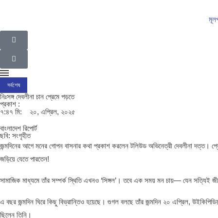
মূল
সর্বশেষ
ইসলামপুর উপজেলা গ্রাম পুলিশদের নেতৃত্বে সাংবাদিক সোহেল আহসান
ইসলামপুরের রাজনীতির ম
নিঃসঙ্গ দেবলীনা চান প্রেমে পড়তে
প্রকাশ :
৭:৪৭ মি:
২০, এপ্রিল, ২০২৫
বাংলাদেশ রিপোর্ট
ছবি: সংগৃহীত
জন্মদিনের আগে মনের গোপন বাসনার কথা প্রকাশ করলেন টলিউড অভিনেত্রী দেবলীনা দত্ত। প্র
জড়িয়ে যেতে পারতেন!
সামাজিক মাধ্যমে তাঁর সম্পর্ক স্থিতি এখনও ‘সিঙ্গল’। তবে এক সময় মন চায়— যেন সত্যিই জ
এ বছর জন্মদিন ঘিরে কিছু বিভ্রান্তিও হয়েছে। গুগল বলছে তাঁর জন্মদিন ২০ এপ্রিল, উইকিপিড
ছিলেন তিনি।