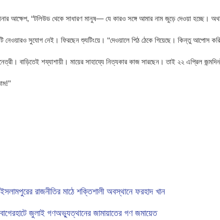
েবলীনার আক্ষেপ, ‘‘টলিউড থেকে সাধারণ মানুষ— যে কারও সঙ্গে আমার নাম জুড়ে দেওয়া হচ্ছে
ছুটি নেওয়ারও সুযোগ নেই। ফিরছেন শ্যুটিংয়ে। ‘‘দেওয়ালে পিঠ ঠেকে গিয়েছে। কিন্তু আপোস করি
নেত্রী। বাড়িতেই শয্যাশায়ী। মায়ের সাহায্যে নিত্যকার কাজ সারছেন। তাই ২২ এপ্রিল জন্মদি
াম!’’
ইসলামপুরের রাজনীতির মাঠে শক্তিশালী অবস্থানে ফরহাদ খান
বাগেরহাটে জুলাই গণঅভ্যুত্থানের জামায়াতের গণ জমায়েত