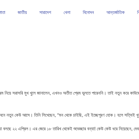
পাতা
জাতীয়
সারাদেশ
খেলা
বিনোদন
আন্তর্জাতিক
ব
াঠে শক্তিশালী অবস্থানে ফরহাদ খান
তাড়াইলে সেলাই মেশিন ও হুইল চেয়ার বিতরণ
কিশোরগঞ্জে আবাসিক
েম নিয়ে সরাসরি মুখ খুলে জানালেন, এখনও অতীত প্রেম ভুলতে পারেননি। তাই নতুন করে কাউকে
ীবনে নতুন কেউ আসে। তিনি লিখেছেন, ‘‘মন থেকে চাইছি, এই ইচ্ছেপূরণ হোক। হলে সত্যিই খুব 
িয়া বলছে ২২ এপ্রিল। এর জেরে ১৮ তারিখ থেকেই শুভেচ্ছার বন্যা! কেউ কেউ ধরে নিয়েছেন, দেব