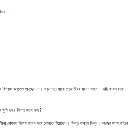
িবিধ
 হোটেল থেকে যুবকের মরদেহ উদ্ধার
বাগেরহাটে জুলাই গণঅভ্যুত্থানের জামায়াতের গণ জমায়েত
ভালুক
 বিশ্বাস করতেও পারছেন না। তবুও মনে মাঝে মাঝে তীব্র বাসনা জাগে— যদি কারও সঙ্গে
খুশি হব। কিন্তু হচ্ছে কই?’’
লীনা বোধহয় বিশেষ কারও সঙ্গে বেড়াতে গিয়েছেন। কিন্তু বাস্তব ভিন্ন। কাজের জন্য বাইরে