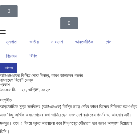
মূলপাতা
জাতীয়
সারাদেশ
আন্তর্জাতিক
খেলা
বিনোদন
বিবিধ
সর্বশেষ
ইসলামপুর উপজেলা গ্রাম পুলিশদের নেতৃত্বে সাংবাদিক সোহেল আহসান
ইসলামপুরের রাজনীতির ম
আইএমএফের কিস্তি পেতে বিলম্ব, কারণ জানালেন গভর্নর
বাংলাদেশ রিপোর্ট ডেস্ক
প্রকাশ :
১৩:০৫ মি:
২০, এপ্রিল, ২০২৫
সংগৃহীত
আন্তর্জাতিক মুদ্রা তহবিলের (আইএমএফ) কিস্তি ছাড়ে দেরির কারণ হিসেবে নীতিগত মতপার্থক্য
এবং কিছু আর্থিক অসন্তোষের কথা জানিয়েছেন বাংলাদেশ ব্যাংকের গভর্নর ড. আহসান এইচ
মনসুর। তবে এ বিষয়ে দ্রুত আলোচনা করে সিদ্ধান্তে পৌঁছানো হবে বলেও আশ্বাস দিয়েছেন
তিনি।