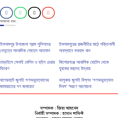
অন্যান্য খবর
ইসলামপুর উপজেলা গ্রাম পুলিশদের
ইসলামপুরের রাজনীতির মাঠে শক্তিশালী
নেতৃত্বে সাংবাদিক সোহেল আহসান
অবস্থানে ফরহাদ খান
তাড়াইলে সেলাই মেশিন ও হুইল চেয়ার
কিশোরগঞ্জে আবাসিক হোটেল থেকে
বিতরণ
যুবকের মরদেহ উদ্ধার
বাগেরহাটে জুলাই গণঅভ্যুত্থানের
ভালুকায় জুলাই বিপ্লব ‘গণঅভ্যুত্থান
জামায়াতের গণ জমায়েত
দিবস’ স্মরণে আলোচনা
সম্পাদক : জিয়া আহমেদ
নির্বাহী সম্পাদক : হাসান শাফিঈ