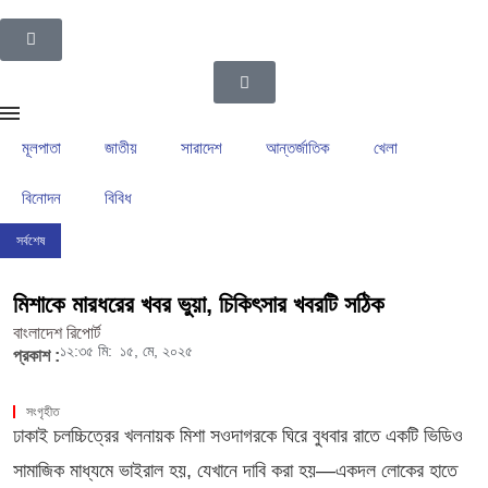
মূলপাতা
জাতীয়
সারাদেশ
আন্তর্জাতিক
খেলা
বিনোদন
বিবিধ
সর্বশেষ
ইসলামপুর উপজেলা গ্রাম পুলিশদের নেতৃত্বে সাংবাদিক সোহেল আহসান
ইসলামপুরের রাজনীতির ম
মিশাকে মারধরের খবর ভুয়া, চিকিৎসার খবরটি সঠিক
বাংলাদেশ রিপোর্ট
১২:৩৫ মি:
১৫, মে, ২০২৫
প্রকাশ :
সংগৃহীত
ঢাকাই চলচ্চিত্রের খলনায়ক মিশা সওদাগরকে ঘিরে বুধবার রাতে একটি ভিডিও
সামাজিক মাধ্যমে ভাইরাল হয়, যেখানে দাবি করা হয়—একদল লোকের হাতে