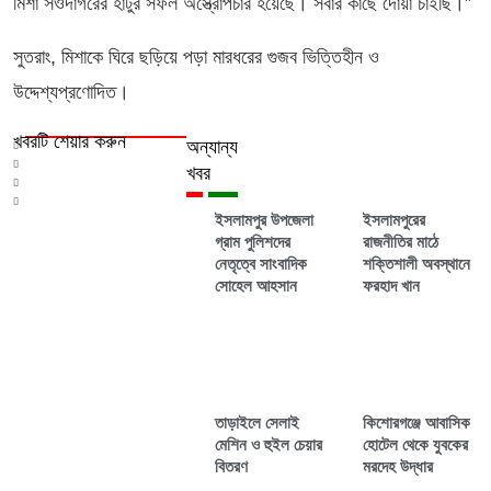
মিশা সওদাগরের হাঁটুর সফল অস্ত্রোপচার হয়েছে। সবার কাছে দোয়া চাইছি।”
সুতরাং, মিশাকে ঘিরে ছড়িয়ে পড়া মারধরের গুজব ভিত্তিহীন ও
উদ্দেশ্যপ্রণোদিত।
খবরটি শেয়ার করুন
অন্যান্য
খবর
ইসলামপুর উপজেলা
ইসলামপুরের
গ্রাম পুলিশদের
রাজনীতির মাঠে
নেতৃত্বে সাংবাদিক
শক্তিশালী অবস্থানে
সোহেল আহসান
ফরহাদ খান
তাড়াইলে সেলাই
কিশোরগঞ্জে আবাসিক
মেশিন ও হুইল চেয়ার
হোটেল থেকে যুবকের
বিতরণ
মরদেহ উদ্ধার