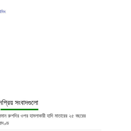
িবিধ
 হোটেল থেকে যুবকের মরদেহ উদ্ধার
বাগেরহাটে জুলাই গণঅভ্যুত্থানের জামায়াতের গণ জমায়েত
ভালুক
প্রিয় সংবাদগুলো
লমান রুশদির ওপর হামলাকারী হাদি মাতারের ২৫ বছরের
রাদণ্ড