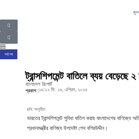
মূল
সর্বশেষ
ইসলামপুর উপজেলা গ্রাম পুলিশদের নেতৃত্বে সাংবাদিক সোহেল আহসান
ইসলামপুরের রাজনীতির ম
ট্রান্সশিপমেন্ট বাতিলে ব্যয় বেড়েছে 
বাংলাদেশ রিপোর্ট
১৬:২২ মি:
১৬, এপ্রিল, ২০২৫
প্রকাশ :
ছবি: সংগৃহীত
ভারতের ট্রান্সশিপমেন্ট সুবিধা বাতিল করায় বাংলাদেশের বাণিজ্যে
প্রধানমন্ত্রীর বাণিজ্য উপদেষ্টা শেখ বশিরউদ্দীন।