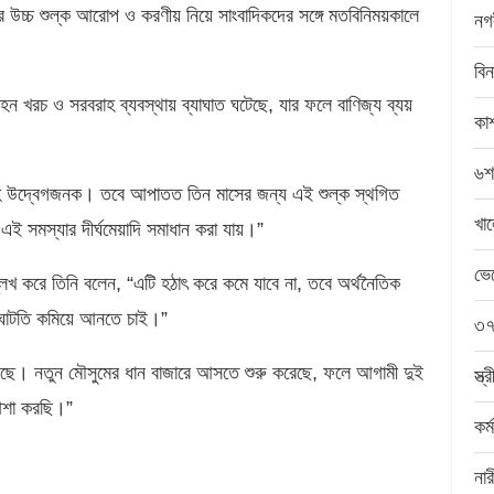
্রের উচ্চ শুল্ক আরোপ ও করণীয় নিয়ে সাংবাদিকদের সঙ্গে মতবিনিময়কালে
নগ
বিন
রিবহন খরচ ও সরবরাহ ব্যবস্থায় ব্যাঘাত ঘটেছে, যার ফলে বাণিজ্য ব্যয়
কাশ
৬শ
দেহে উদ্বেগজনক। তবে আপাতত তিন মাসের জন্য এই শুল্ক স্থগিত
খা
ই সমস্যার দীর্ঘমেয়াদি সমাধান করা যায়।”
ভেঙ
্লেখ করে তিনি বলেন, “এটি হঠাৎ করে কমে যাবে না, তবে অর্থনৈতিক
ে ঘাটতি কমিয়ে আনতে চাই।”
৩৭ 
ল রয়েছে। নতুন মৌসুমের ধান বাজারে আসতে শুরু করেছে, ফলে আগামী দুই
স্ত
আশা করছি।”
কর্
না