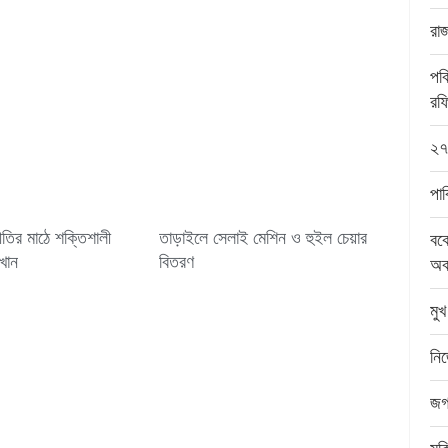
রা
পব
রফ
২৭
পা
তির মাঠে শক্তিশালী
তাড়াইলে সেলাই মেশিন ও হুইল চেয়ার
বক
খান
বিতরণ
অব
মু
নি
জগ