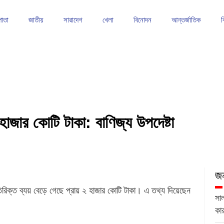
পাতা
জাতীয়
সারাদেশ
খেলা
বিনোদন
আন্তর্জাতিক
ব
াঠে শক্তিশালী অবস্থানে ফরহাদ খান
তাড়াইলে সেলাই মেশিন ও হুইল চেয়ার বিতরণ
কিশোরগঞ্জে আবাসিক
২ হাজার কোটি টাকা: বাণিজ্য উপদেষ্টা
জন
 অতিরিক্ত ব্যয় বেড়ে গেছে প্রায় ২ হাজার কোটি টাকা। এ তথ্য দিয়েছেন
সা
কা