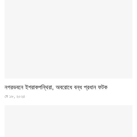
নগরভবনে ইশরাকপন্থিরা, অবরোধে বন্ধ প্রধান ফটক
মে ১৮, ২০২৫