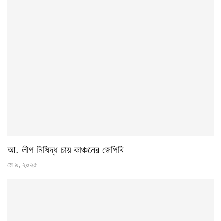
আ. লীগ নিষিদ্ধ চায় কাঞ্চনের জেপিবি
মে ৯, ২০২৫