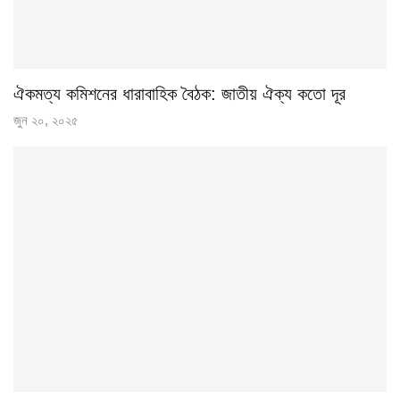
ঐকমত্য কমিশনের ধারাবাহিক বৈঠক: জাতীয় ঐক্য কতো দূর
জুন ২০, ২০২৫