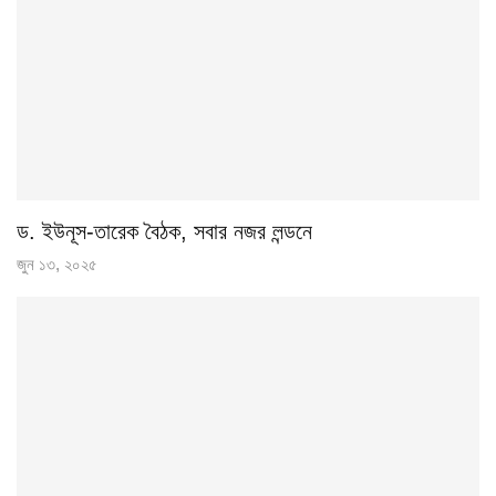
ড. ইউনূস-তারেক বৈঠক, সবার নজর লন্ডনে
জুন ১৩, ২০২৫