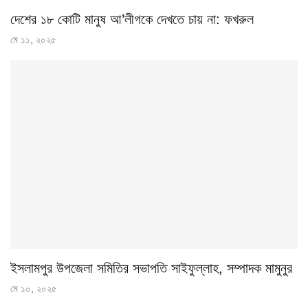
দেশের ১৮ কোটি মানুষ আ’লীগকে দেখতে চায় না: ফখরুল
মে ১১, ২০২৫
ইসলামপুর উপজেলা সমিতির সভাপতি সাইফুল্লাহ, সম্পাদক মামুনুর
মে ১০, ২০২৫