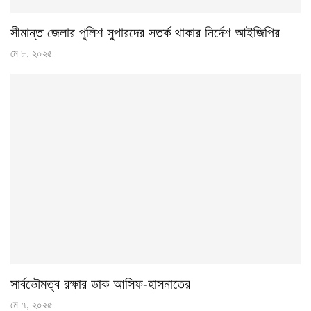
সীমান্ত জেলার পুলিশ সুপারদের সতর্ক থাকার নির্দেশ আইজিপির
মে ৮, ২০২৫
সার্বভৌমত্ব রক্ষার ডাক আসিফ-হাসনাতের
মে ৭, ২০২৫