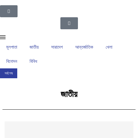
মূলপাতা
জাতীয়
সারাদেশ
আন্তর্জাতিক
খেলা
বিনোদন
বিবিধ
সর্বশেষ
ইসলামপুর উপজেলা গ্রাম পুলিশদের নেতৃত্বে সাংবাদিক সোহেল আহসান
ইসলামপুরের রাজনীতির ম
জাতীয়