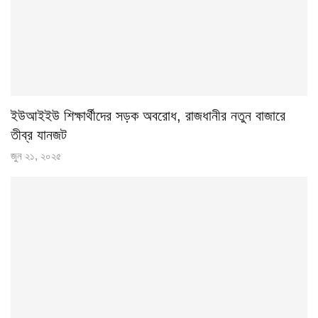
ইউআইইউ শিক্ষার্থীদের সড়ক অবরোধ, রাজধানীর নতুন বাজারে
তীব্র যানজট
জুন ২১, ২০২৫